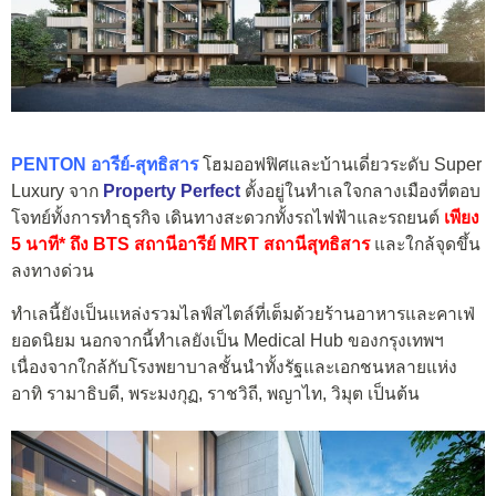
PENTON อารีย์-สุทธิสาร
โฮมออฟฟิศและบ้านเดี่ยวระดับ Super
Luxury จาก
Property Perfect
ตั้งอยู่ในทำเลใจกลางเมืองที่ตอบ
โจทย์ทั้งการทำธุรกิจ เดินทางสะดวกทั้งรถไฟฟ้าและรถยนต์
เพียง
5 นาที* ถึง BTS สถานีอารีย์ MRT สถานีสุทธิสาร
และใกล้จุดขึ้น
ลงทางด่วน
ทำเลนี้ยังเป็นแหล่งรวมไลฟ์สไตล์ที่เต็มด้วยร้านอาหารและคาเฟ่
ยอดนิยม นอกจากนี้ทำเลยังเป็น Medical Hub ของกรุงเทพฯ
เนื่องจากใกล้กับโรงพยาบาลชั้นนำทั้งรัฐและเอกชนหลายแห่ง
อาทิ รามาธิบดี, พระมงกุฏ, ราชวิถี, พญาไท, วิมุต เป็นต้น