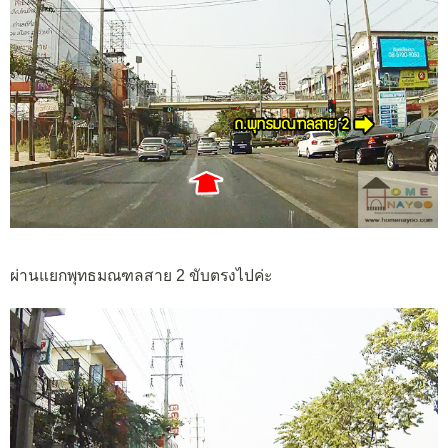
ผ่านแยกพุทธมณฑลสาย 2 ขับตรงไปค่ะ