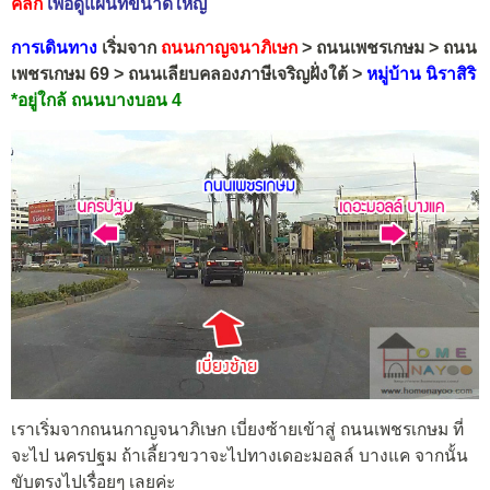
คลิก
เพื่อดูแผนที่ขนาดใหญ่
การเดินทาง
เริ่มจาก
ถนนกาญจนาภิเษก
> ถนนเพชรเกษม > ถนน
เพชรเกษม 69 > ถนนเลียบคลองภาษีเจริญฝั่งใต้ >
หมู่บ้าน นิราสิริ
*อยู่ใกล้ ถนนบางบอน 4
เราเริ่มจากถนนกาญจนาภิเษก เบี่ยงซ้ายเข้าสู่ ถนนเพชรเกษม ที่
จะไป นครปฐม ถ้าเลี้ยวขวาจะไปทางเดอะมอลล์ บางแค จากนั้น
ขับตรงไปเรื่อยๆ เลยค่ะ