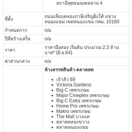
สถานีพุทธมณฑลสาย 4
ถนนเลียบคลองภาษีเจริญฝั่งใต้ แขวง
ที่ตั้ง
หนองแขม เขตหนองแขม กทม. 10160
กำหนดการ
n/a
ปีที่สร้างเสร็จ
n/a
ราคามือสอง เริ่มต้น ประมาณ 2.3 ล้าน
ราคา
บาท* (มิ.ย.64)
ค่าส่วนกลาง
n/a
ห้างสรรพสินค้า-ตลาดสด
เจ้าสัว 69
Victoria Gardens
Big C เพชรเกษม
Major Cineplex เพชรเกษม
Big C Extra เพชรเกษม
Home Pro เพชรเกษม
Makro เพชรเกษม
The Mall บางแค
ตลาดคลองขวาง
ตลาดหนองแขม