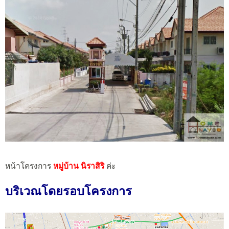
หน้าโครงการ
หมู่บ้าน นิราสิริ
ค่ะ
บริเวณโดยรอบโครงการ