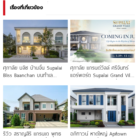
เรื่องที่เกี่ยวข้อง
ศุภาลัย บลิซ บ้านจั่น Supalai
ศุภาลัย แกรนด์วิลล์ ศรีจันทร์
Bliss Baanchan บนทำเล
แอร์พอร์ต Supalai Grand Ville
ศักยภาพ ห่างถนนมิตรภาพ
Srichan-Airport บ้านเดี่ยวหรู
เพียง 200
ใกล้
รีวิว สราญสิริ แกรนเด พุทธ
อภิทาวน์ หาดใหญ่ Apitown