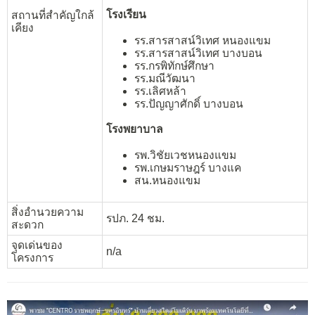
โรงเรียน
สถานที่สำคัญใกล้
เคียง
รร.สารสาสน์วิเทศ หนองแขม
รร.สารสาสน์วิเทศ บางบอน
รร.กรพิทักษ์ศึกษา
รร.มณีวัฒนา
รร.เลิศหล้า
รร.ปัญญาศักดิ์ บางบอน
โรงพยาบาล
รพ.วิชัยเวชหนองแขม
รพ.เกษมราษฎร์ บางแค
สน.หนองแขม
สิ่งอำนวยความ
รปภ. 24 ชม.
สะดวก
จุดเด่นของ
n/a
โครงการ