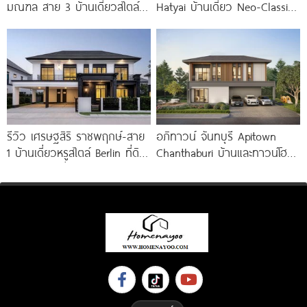
มณฑล สาย 3 บ้านเดี่ยวสไตล์
Hatyai บ้านเดี่ยว Neo-Classic
Modern Farmhouse 100
ติดถนนลพบุรีราเมศร์ ใกล้
ม.หาดใหญ่ 10
รีวิว เศรษฐสิริ ราชพฤกษ์-สาย
อภิทาวน์ จันทบุรี Apitown
1 บ้านเดี่ยวหรูสไตล์ Berlin ที่ดิน
Chanthaburi บ้านและทาวน์โฮม
100 ตร.ว. เริ่ม
ซีรีส์ใหม่ พร้อม Clubhouse และ
Fitness 24