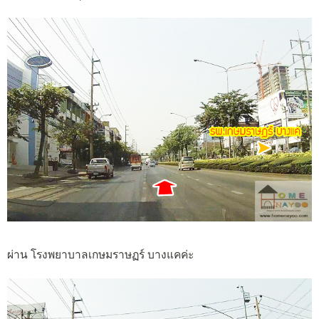
ผ่าน โรงพยาบาลเกษมราษฏร์ บางแคค่ะ