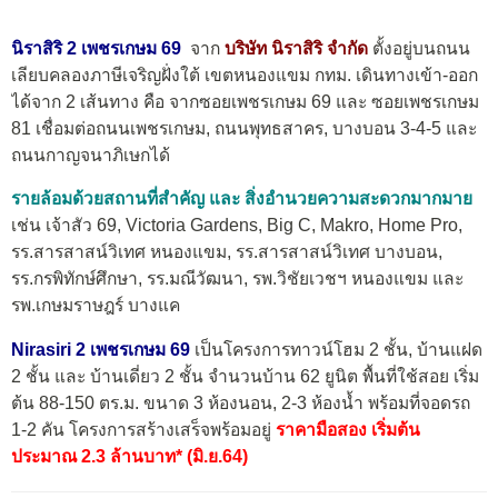
นิราสิริ 2 เพชรเกษม 69
จาก
บริษัท นิราสิริ จำกัด
ตั้งอยู่บนถนน
เลียบคลองภาษีเจริญฝั่งใต้ เขตหนองแขม กทม. เดินทางเข้า-ออก
ได้จาก 2 เส้นทาง คือ จากซอยเพชรเกษม 69 และ ซอยเพชรเกษม
81 เชื่อมต่อถนนเพชรเกษม, ถนนพุทธสาคร, บางบอน 3-4-5 และ
ถนนกาญจนาภิเษกได้
รายล้อมด้วยสถานที่สำคัญ และ สิ่งอำนวยความสะดวกมากมาย
เช่น เจ้าสัว 69, Victoria Gardens, Big C, Makro, Home Pro,
รร.สารสาสน์วิเทศ หนองแขม, รร.สารสาสน์วิเทศ บางบอน,
รร.กรพิทักษ์ศึกษา, รร.มณีวัฒนา, รพ.วิชัยเวชฯ หนองแขม และ
รพ.เกษมราษฎร์ บางแค
Nirasiri 2 เพชรเกษม 69
เป็นโครงการทาวน์โฮม 2 ชั้น, บ้านแฝด
2 ชั้น และ บ้านเดี่ยว 2 ชั้น จำนวนบ้าน 62 ยูนิต พื้นที่ใช้สอย เริ่ม
ต้น 88-150 ตร.ม. ขนาด 3 ห้องนอน, 2-3 ห้องน้ำ พร้อมที่จอดรถ
1-2 คัน โครงการสร้างเสร็จพร้อมอยู่
ราคามือสอง เริ่มต้น
ประมาณ 2.3 ล้านบาท* (มิ.ย.64)