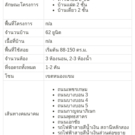
ลักษณะโครงการ
บ้านแฝด 2 ชั้น
บ้านเดี่ยว 2 ชั้น
พื้นที่โครงการ
n/a
จำนวนบ้าน
62 ยูนิต
เนื้อที่บ้าน
n/a
พื้นที่ใช้สอย
เริ่มต้น 88-150 ตร.ม.
จำนวนห้อง
3 ห้องนอน, 2-3 ห้องน้ำ
ที่จอดรถทั้งหมด
1-2 คัน
โซน
เขตหนองแขม
ถนนเพชรเกษม
ถนนบางบอน 3
ถนนบางบอน 4
ถนนบางบอน 5
ถนนกาญจนาภิเษก
เส้นทางคมนาคม
ถนนพุทธสาคร
ถนนเอกชัย
รถไฟฟ้าสายสีน้ำเงิน สถานีหลักสอง
รถไฟฟ้าสายสีน้ำเงินส่วนต่อขยาย