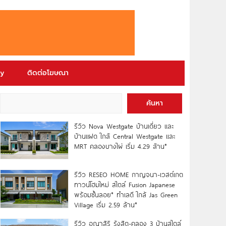
ry
ติดต่อโฆษณา
ค้นหา
รีวิว Nova Westgate บ้านเดี่ยว และ
บ้านแฝด ใกล้ Central Westgate และ
MRT คลองบางไผ่ เริ่ม 4.29 ล้าน*
รีวิว RESEO HOME กาญจนา-เวสต์เกต
ทาวน์โฮมใหม่ สไตล์ Fusion Japanese
พร้อมชั้นลอย* ทำเลดี ใกล้ Jas Green
Village เริ่ม 2.59 ล้าน*
รีวิว อณาสิริ รังสิต-คลอง 3 บ้านสไตล์