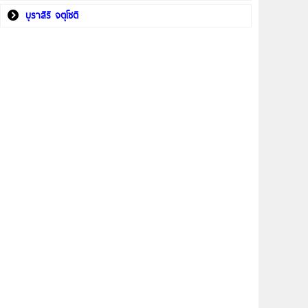
บุราสิริ จตุโชติ