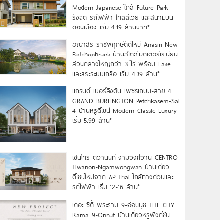
Modern Japanese ใกล้ Future Park
รังสิต รถไฟฟ้า โทลล์เวย์ และสนามบิน
ดอนเมือง เริ่ม 4.19 ล้านบาท*
อณาสิริ ราชพฤกษ์ตัดใหม่ Anasiri New
Ratchaphruek บ้านสไตล์เมดิเตอร์เรเนียน
ส่วนกลางใหญ่กว่า 3 ไร่ พร้อม Lake
และสระระบบเกลือ เริ่ม 4.39 ล้าน*
แกรนด์ เบอร์ลิงตัน เพชรเกษม-สาย 4
GRAND BURLINGTON Petchkasem-Sai
4 บ้านหรูดีไซน์ Modern Classic Luxury
เริ่ม 5.99 ล้าน*
เซนโทร ติวานนท์-งามวงศ์วาน CENTRO
Tiwanon-Ngamwongwan บ้านเดี่ยว
ดีไซน์ใหม่จาก AP Thai ใกล้ทางด่วนและ
รถไฟฟ้า เริ่ม 12-16 ล้าน*
เดอะ ซิตี้ พระราม 9-อ่อนนุช THE CITY
Rama 9-Onnut บ้านเดี่ยวหรูฟังก์ชัน