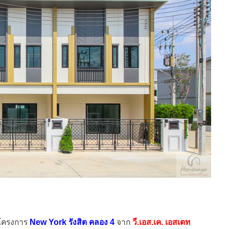
มโครงการ
New York รังสิต คลอง 4
จาก
วี.เอส.เค. เอสเตท