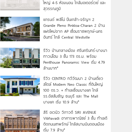
ใหญ่ 4-5 ห้องนอน ใกล้มอเตอร์เวย์ และ
สุวรรณภูมิ
แกรนด์ พลีโน่ ปิ่นเกล้า-จรัญฯ 2
Grande Pleno Pinkloa-Charan 2 บ้าน
แฝดใหม่จาก AP เชื่อมราชพฤกษ์-นคร
อินทร์ ใกล้ Central Westville
รีวิว บ้านกลางเมือง ศรีนครินทร์-บางนา
ทาวน์โฮม 3 ชั้น 173 ตร.ม. พร้อม
Penthouse Panoramic View เริ่ม 4.79
ล้านบาท*
รีวิว CENTRO ทวีวัฒนา 2 บ้านเดี่ยว
สไตล์ Modern Neo Classic ที่ดินใหญ่
100 ตร.ว. + ทำเลเชื่อมบางแค ใกล้
รร.อัสสัมชัญ ธนบุรี และ The Mall
บางแค เริ่ม 10.9 ล้าน*
สิริ อเวนิว วิภาวดี SIRI AVENUE
Vibhavadi อาคารพาณิชย์ 3 ชั้น ทำเลดี
ติดถนนเทพรักษ์ ใกล้สนามบินดอนเมือง
เริ่ม 7.9 ล้าน*