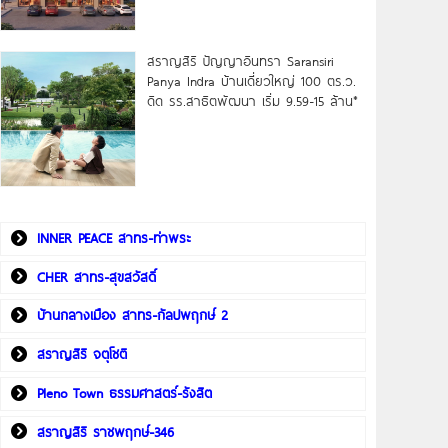
สราญสิริ ปัญญาอินทรา Saransiri
Panya Indra บ้านเดี่ยวใหญ่ 100 ตร.ว.
ดิด รร.สาธิตพัฒนา เริ่ม 9.59-15 ล้าน*
INNER PEACE สาทร-ท่าพระ
CHER สาทร-สุขสวัสดิ์
บ้านกลางเมือง สาทร-กัลปพฤกษ์ 2
สราญสิริ จตุโชติ
Pleno Town ธรรมศาสตร์-รังสิต
สราญสิริ ราชพฤกษ์-346