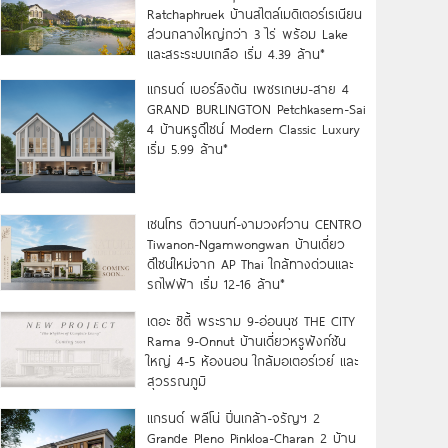
Ratchaphruek บ้านสไตล์เมดิเตอร์เรเนียน
ส่วนกลางใหญ่กว่า 3 ไร่ พร้อม Lake
และสระระบบเกลือ เริ่ม 4.39 ล้าน*
แกรนด์ เบอร์ลิงตัน เพชรเกษม-สาย 4
GRAND BURLINGTON Petchkasem-Sai
4 บ้านหรูดีไซน์ Modern Classic Luxury
เริ่ม 5.99 ล้าน*
เซนโทร ติวานนท์-งามวงศ์วาน CENTRO
Tiwanon-Ngamwongwan บ้านเดี่ยว
ดีไซน์ใหม่จาก AP Thai ใกล้ทางด่วนและ
รถไฟฟ้า เริ่ม 12-16 ล้าน*
เดอะ ซิตี้ พระราม 9-อ่อนนุช THE CITY
Rama 9-Onnut บ้านเดี่ยวหรูฟังก์ชัน
ใหญ่ 4-5 ห้องนอน ใกล้มอเตอร์เวย์ และ
สุวรรณภูมิ
แกรนด์ พลีโน่ ปิ่นเกล้า-จรัญฯ 2
Grande Pleno Pinkloa-Charan 2 บ้าน