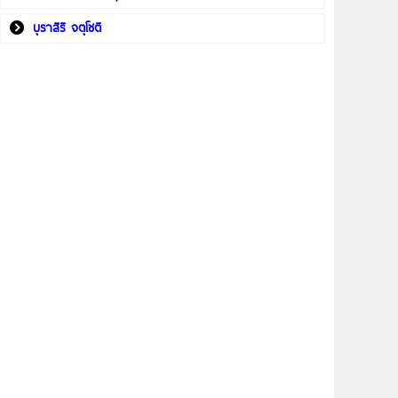
บุราสิริ จตุโชติ