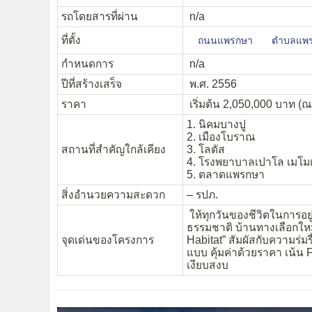
รถโดยสารที่ผ่าน
n/a
ที่ตั้ง
ถนนแพรกษา
ตำบลแพ
กำหนดการ
n/a
ปีที่สร้างเสร็จ
พ.ศ. 2556
ราคา
เริ่มต้น 2,050,000 บาท (ณ.
1. นิคมบางปู
2. เมืองโบราณ
สถานที่สำคัญใกล้เคียง
3. โลตัส
4. โรงพยาบาลเปาโล เมโมเ
5. ตลาดแพรกษา
สิ่งอำนวยความสะดวก
– รปภ.
ให้ทุกวันของชีวิตในการอ
ธรรมชาติ บ้านทางเลือกใหม่ 
จุดเด่นของโครงการ
Habitat” สัมผัสกับความร่
แบบ คุ้มค่าด้วยราคา เน้น 
เงียบสงบ