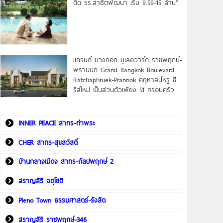
ดิด รร.สาธิตพัฒนา เริ่ม 9.59-15 ล้าน*
แกรนด์ บางกอก บูเลอวาร์ด ราชพฤกษ์-
พรานนก Grand Bangkok Boulevard
Ratchaphruek-Prannok คฤหาสน์หรู ซี
รีส์ใหม่ เป็นส่วนตัวเพียง 51 ครอบครัว
INNER PEACE สาทร-ท่าพระ
CHER สาทร-สุขสวัสดิ์
บ้านกลางเมือง สาทร-กัลปพฤกษ์ 2
สราญสิริ จตุโชติ
Pleno Town ธรรมศาสตร์-รังสิต
สราญสิริ ราชพฤกษ์-346