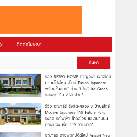
ry
ติดต่อโฆษณา
ค้นหา
รีวิว RESEO HOME กาญจนา-เวสต์เกต
ทาวน์โฮมใหม่ สไตล์ Fusion Japanese
พร้อมชั้นลอย* ทำเลดี ใกล้ Jas Green
Village เริ่ม 2.59 ล้าน*
รีวิว อณาสิริ รังสิต-คลอง 3 บ้านสไตล์
Modern Japanese ใกล้ Future Park
รังสิต รถไฟฟ้า โทลล์เวย์ และสนามบิน
ดอนเมือง เริ่ม 4.19 ล้านบาท*
อณาสิริ ราชพฤกษ์ตัดใหม่ Anasiri New