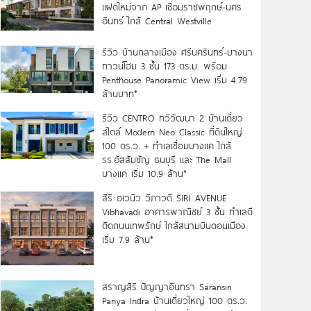
แฝดใหม่จาก AP เชื่อมราชพฤกษ์-นคร
อินทร์ ใกล้ Central Westville
รีวิว บ้านกลางเมือง ศรีนครินทร์-บางนา
ทาวน์โฮม 3 ชั้น 173 ตร.ม. พร้อม
Penthouse Panoramic View เริ่ม 4.79
ล้านบาท*
รีวิว CENTRO ทวีวัฒนา 2 บ้านเดี่ยว
สไตล์ Modern Neo Classic ที่ดินใหญ่
100 ตร.ว. + ทำเลเชื่อมบางแค ใกล้
รร.อัสสัมชัญ ธนบุรี และ The Mall
บางแค เริ่ม 10.9 ล้าน*
สิริ อเวนิว วิภาวดี SIRI AVENUE
Vibhavadi อาคารพาณิชย์ 3 ชั้น ทำเลดี
ติดถนนเทพรักษ์ ใกล้สนามบินดอนเมือง
เริ่ม 7.9 ล้าน*
สราญสิริ ปัญญาอินทรา Saransiri
Panya Indra บ้านเดี่ยวใหญ่ 100 ตร.ว.