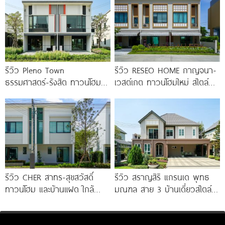
รีวิว Pleno Town
รีวิว RESEO HOME กาญจนา-
ธรรมศาสตร์-รังสิต ทาวน์โฮม
เวสต์เกต ทาวน์โฮมใหม่ สไตล์
และบ้านแฝด 2 ชั้น ใกล้
Fusion Japanese พร้อมชั้น
ม.ธรรมศาสตร์
ลอย* ทำเลดี
รีวิว CHER สาทร-สุขสวัสดิ์
รีวิว สราญสิริ แกรนเด พุทธ
ทาวน์โฮม และบ้านแฝด ใกล้
มณฑล สาย 3 บ้านเดี่ยวสไตล์
ทางด่วน และรถไฟฟ้าสายสีม่วง
Modern Farmhouse 100
ใต้ สถานีแยกประชาอุทิศ เริ่ม