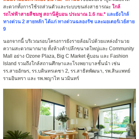
สะดวกทั้งการใช้รถส่วนตัวและระบบขนส่งสาธารณะ
ใกล้
รถไฟฟ้าสายสีชมพู สถานีคู้บอน ประมาณ 1.6 กม.*
และยังใกล้
ทางด่วน 2 สายหลัก ได้แก่ ทางด่วนฉลองรัช และมอเตอร์เวย์สาย
9
นอกจากนี้ บริเวณรอบโครงการยังรายล้อมไปด้วยแหล่งอำนวย
ความสะดวกมากมาย ทั้งห้างค้าปลีกขนาดใหญ่และ Community
Mall อย่าง Ozone Plaza, Big C Market คู้บอน และ Fashion
Island รวมถึงใกล้สถานศึกษาและโรงพยาบาลชั้นนำ เช่น
รร.สายอักษร, รร.บดินทรเดชา 2, รร.สาธิตพัฒนา, รพ.สินแพทย์
รามอินทรา และ รพ.พญาไท นวมินทร์