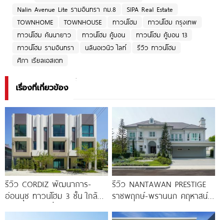
Nalin Avenue Lite รามอินทรา กม.8
SIPA Real Estate
TOWNHOME
TOWNHOUSE
ทาวน์โฮม
ทาวน์โฮม กรุงเทพ
ทาวน์โฮม คันนายาว
ทาวน์โฮม คู้บอน
ทาวน์โฮม คู้บอน 13
ทาวน์โฮม รามอินทรา
นลินอเวนิว ไลท์
รีวิว ทาวน์โฮม
ศิภา เรียลเอสเตท
เรื่องที่เกี่ยวข้อง
รีวิว CORDIZ พัฒนาการ-
รีวิว NANTAWAN PRESTIGE
อ่อนนุช ทาวน์โฮม 3 ชั้น ใกล้
ราชพฤกษ์-พรานนก คฤหาสน์
BTS อ่อนนุช เชื่อมต่อเอกมัย-
หรู French Chateau จาก LH
ทองหล่อ
เริ่ม