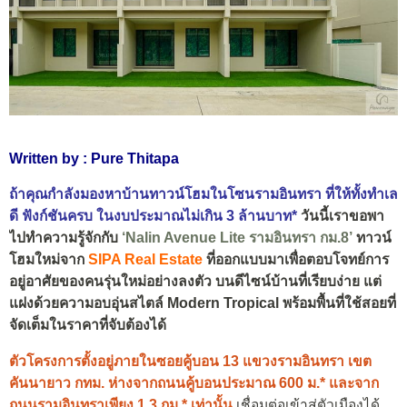
Written by : Pure Thitapa
ถ้าคุณกำลังมองหาบ้านทาวน์โฮมในโซนรามอินทรา ที่ให้ทั้งทำเล
ดี ฟังก์ชันครบ ในงบประมาณไม่เกิน 3 ล้านบาท*
วันนี้เราขอพา
ไปทำความรู้จักกับ
‘
Nalin Avenue Lite รามอินทรา กม.8
’
ทาวน์
โฮมใหม่จาก
SIPA Real Estate
ที่ออกแบบมาเพื่อตอบโจทย์การ
อยู่อาศัยของคนรุ่นใหม่อย่างลงตัว บนดีไซน์บ้านที่เรียบง่าย แต่
แฝงด้วยความอบอุ่นสไตล์ Modern Tropical พร้อมพื้นที่ใช้สอยที่
จัดเต็มในราคาที่จับต้องได้
ตัวโครงการตั้งอยู่ภายในซอยคู้บอน 13 แขวงรามอินทรา เขต
คันนายาว กทม. ห่างจากถนนคู้บอนประมาณ 600 ม.* และจาก
ถนนรามอินทราเพียง 1.3 กม.* เท่านั้น
เชื่อมต่อเข้าสู่ตัวเมืองได้