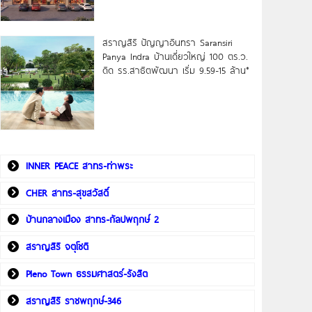
สราญสิริ ปัญญาอินทรา Saransiri
Panya Indra บ้านเดี่ยวใหญ่ 100 ตร.ว.
ดิด รร.สาธิตพัฒนา เริ่ม 9.59-15 ล้าน*
INNER PEACE สาทร-ท่าพระ
CHER สาทร-สุขสวัสดิ์
บ้านกลางเมือง สาทร-กัลปพฤกษ์ 2
สราญสิริ จตุโชติ
Pleno Town ธรรมศาสตร์-รังสิต
สราญสิริ ราชพฤกษ์-346