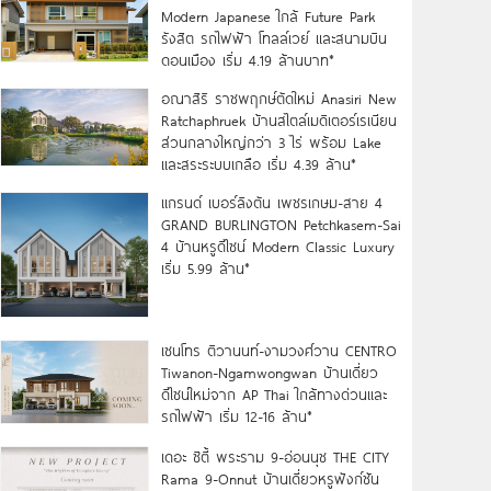
Modern Japanese ใกล้ Future Park
รังสิต รถไฟฟ้า โทลล์เวย์ และสนามบิน
ดอนเมือง เริ่ม 4.19 ล้านบาท*
อณาสิริ ราชพฤกษ์ตัดใหม่ Anasiri New
Ratchaphruek บ้านสไตล์เมดิเตอร์เรเนียน
ส่วนกลางใหญ่กว่า 3 ไร่ พร้อม Lake
และสระระบบเกลือ เริ่ม 4.39 ล้าน*
แกรนด์ เบอร์ลิงตัน เพชรเกษม-สาย 4
GRAND BURLINGTON Petchkasem-Sai
4 บ้านหรูดีไซน์ Modern Classic Luxury
เริ่ม 5.99 ล้าน*
เซนโทร ติวานนท์-งามวงศ์วาน CENTRO
Tiwanon-Ngamwongwan บ้านเดี่ยว
ดีไซน์ใหม่จาก AP Thai ใกล้ทางด่วนและ
รถไฟฟ้า เริ่ม 12-16 ล้าน*
เดอะ ซิตี้ พระราม 9-อ่อนนุช THE CITY
Rama 9-Onnut บ้านเดี่ยวหรูฟังก์ชัน