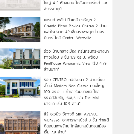
ใหญ่ 4-5 ห้องนอน ใกล้มอเตอร์เวย์ และ
สุวรรณภูมิ
แกรนด์ พลีโน่ ปิ่นเกล้า-จรัญฯ 2
Grande Pleno Pinkloa-Charan 2 บ้าน
แฝดใหม่จาก AP เชื่อมราชพฤกษ์-นคร
อินทร์ ใกล้ Central Westville
รีวิว บ้านกลางเมือง ศรีนครินทร์-บางนา
ทาวน์โฮม 3 ชั้น 173 ตร.ม. พร้อม
Penthouse Panoramic View เริ่ม 4.79
ล้านบาท*
รีวิว CENTRO ทวีวัฒนา 2 บ้านเดี่ยว
สไตล์ Modern Neo Classic ที่ดินใหญ่
100 ตร.ว. + ทำเลเชื่อมบางแค ใกล้
รร.อัสสัมชัญ ธนบุรี และ The Mall
บางแค เริ่ม 10.9 ล้าน*
สิริ อเวนิว วิภาวดี SIRI AVENUE
Vibhavadi อาคารพาณิชย์ 3 ชั้น ทำเลดี
ติดถนนเทพรักษ์ ใกล้สนามบินดอนเมือง
เริ่ม 7.9 ล้าน*