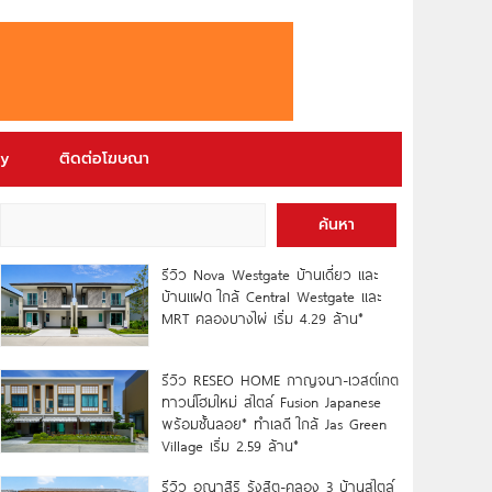
ry
ติดต่อโฆษณา
ค้นหา
รีวิว Nova Westgate บ้านเดี่ยว และ
บ้านแฝด ใกล้ Central Westgate และ
MRT คลองบางไผ่ เริ่ม 4.29 ล้าน*
รีวิว RESEO HOME กาญจนา-เวสต์เกต
ทาวน์โฮมใหม่ สไตล์ Fusion Japanese
พร้อมชั้นลอย* ทำเลดี ใกล้ Jas Green
Village เริ่ม 2.59 ล้าน*
รีวิว อณาสิริ รังสิต-คลอง 3 บ้านสไตล์