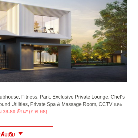
ubhouse, Fitness, Park, Exclusive Private Lounge, Chef’s
ound Utilities, Private Spa & Massage Room, CCTV และ
ม 39-80 ล้าน* (ก.พ. 68)
เพิ่มเติม