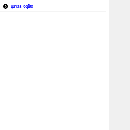
บุราสิริ จตุโชติ