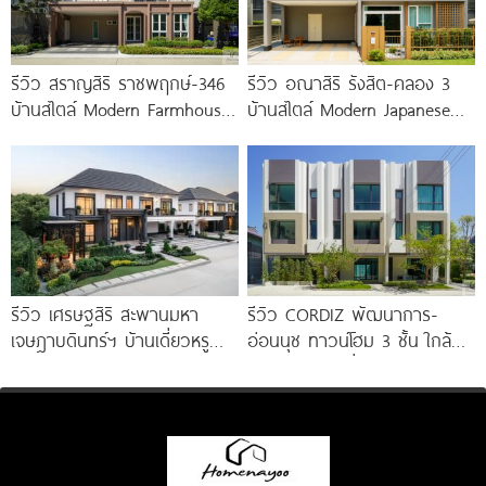
รีวิว สราญสิริ ราชพฤกษ์-346
รีวิว อณาสิริ รังสิต-คลอง 3
บ้านสไตล์ Modern Farmhouse​
บ้านสไตล์ Modern Japanese
ติดถนนใหญ่ราชพฤกษ์ (ตัดใหม่)​
ใกล้ Future Park
เริ่ม 5.99
รีวิว เศรษฐสิริ สะพานมหา
รีวิว CORDIZ พัฒนาการ-
เจษฎาบดินทร์ฯ บ้านเดี่ยวหรู
อ่อนนุช ทาวน์โฮม 3 ชั้น ใกล้
สไตล์ Berlin Architecture​ ใกล้
BTS อ่อนนุช เชื่อมต่อเอกมัย-
รถไฟฟ้า และทางด่วน เริ่ม 15.9
ทองหล่อ