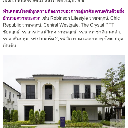
ภิเษก, ถนนแจ้งวัฒนะ และทางด่วนอุดรรัถยา
ทำเลตอบโจทย์ทุกความต้องการของการอยู่อาศัย ครบครันด้วยสิ่ง
อำนวยความสะดวก
เช่น Robinson Lifestyle ราชพฤกษ์, Chic
Republic ราชพฤกษ์, Central Westgate, The Crystal PTT
ชัยพฤกษ์, รร.สารสาสน์วิเทศ ราชพฤกษ์, รร.นานาชาติเด่นหล้า,
รร.สาธิตปทุม, รพ.ปากเกร็ด 2, รพ.วิภาราม และ รพ.กรุงไทย ปทุม
เป็นต้น