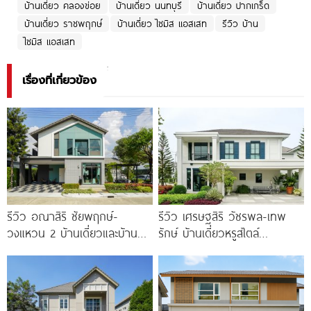
บ้านเดี่ยว คลองข่อย
บ้านเดี่ยว นนทบุรี
บ้านเดี่ยว ปากเกร็ด
บ้านเดี่ยว ราชพฤกษ์
บ้านเดี่ยว ไซมิส แอสเสท
รีวิว บ้าน
ไซมิส แอสเสท
เรื่องที่เกี่ยวข้อง
รีวิว อณาสิริ ชัยพฤกษ์-
รีวิว เศรษฐสิริ วัชรพล-เทพ
วงแหวน 2 บ้านเดี่ยวและบ้าน
รักษ์ บ้านเดี่ยวหรูสไตล์
แฝดดีไซน์ Lagom ติดถนนถนน
Georgian ส่วนกลางใหญ่วิว
บางกรวย-ไทรน้อย เริ่ม 4.59
ทะเลสาบ ทำเลใกล้รถไฟฟ้า และ
ล้าน*
ทางด่วน 3 สาย