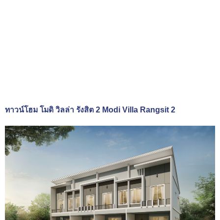
ทาวน์โฮม โมดิ วิลล่า รังสิต 2 Modi Villa Rangsit 2