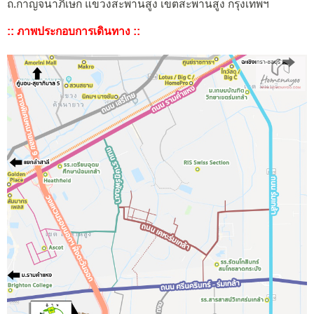
ถ.กาญจนาภิเษก แขวงสะพานสูง เขตสะพานสูง กรุงเทพฯ
:: ภาพประกอบการเดินทาง ::