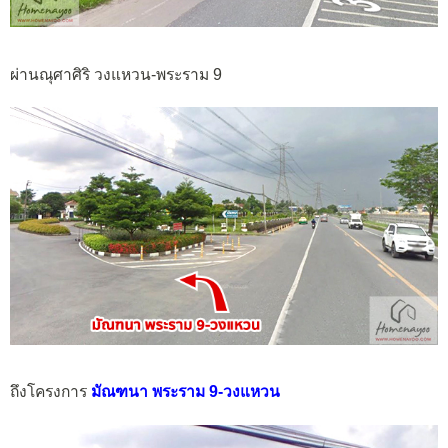
ผ่านณุศาศิริ วงแหวน-พระราม 9
ถึงโครงการ
มัณฑนา พระราม 9-วงแหวน