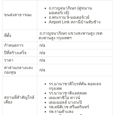
ถ.กาญจนาภิเษก (คู่ขนาน
มอเตอร์เวย์)
ขนส่งสาธารณะ
ถ.พระราม 9-มอเตอร์เวย์
Airport Link สถานีบ้านทับช้าง
ถ.กาญจนาภิเษก แขวงสะพานสูง เขต
ที่ตั้ง
สะพานสูง กรุงเทพฯ
กำหนดการ
n/a
ปีที่สร้างเสร็จ
n/a
ราคา
n/a
ค่าส่วนกลางและ
n/a
กองทุน
รร.นานาชาติไบรท์ตัน คอลเลจ
กรุงเทพ
รร.นานาชาติแอสคอต
สถานที่สำคัญใกล้
เดอะพาซิโอ ทาวน์
เคียง
เดอะมอลล์ บางกะปิ
รพ.สมิติเวช ศรีนครินทร์
รพ.รามคำแหง