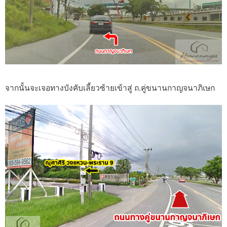
จากนั้นจะเจอทางบังคับเลี้ยวซ้ายเข้าสู่ ถ.คู่ขนานกาญจนาภิเษก