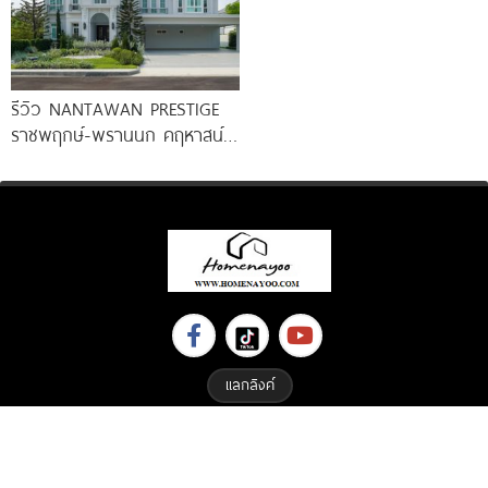
รีวิว NANTAWAN PRESTIGE
ราชพฤกษ์-พรานนก คฤหาสน์
หรู French Chateau จาก LH
เริ่ม
แลกลิงค์