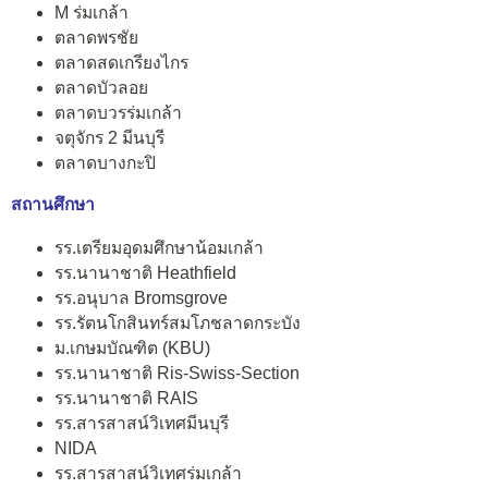
M ร่มเกล้า
ตลาดพรชัย
ตลาดสดเกรียงไกร
ตลาดบัวลอย
ตลาดบวรร่มเกล้า
จตุจักร 2 มีนบุรี
ตลาดบางกะปิ
สถานศึกษา
รร.เตรียมอุดมศึกษาน้อมเกล้า
รร.นานาชาติ Heathfield
รร.อนุบาล Bromsgrove
รร.รัตนโกสินทร์สมโภชลาดกระบัง
ม.เกษมบัณฑิต (KBU)
รร.นานาชาติ Ris-Swiss-Section
รร.นานาชาติ RAIS
รร.สารสาสน์วิเทศมีนบุรี
NIDA
รร.สารสาสน์วิเทศร่มเกล้า