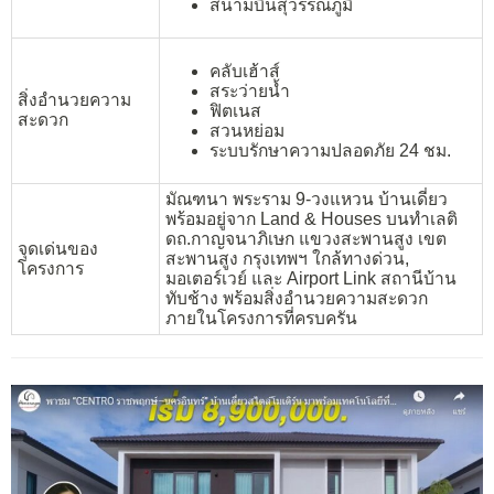
สนามบินสุวรรณภูมิ
คลับเฮ้าส์
สระว่ายน้ำ
สิ่งอำนวยความ
ฟิตเนส
สะดวก
สวนหย่อม
ระบบรักษาความปลอดภัย 24 ชม.
มัณฑนา พระราม 9-วงแหวน บ้านเดี่ยว
พร้อมอยู่จาก Land & Houses บนทำเลติ
ดถ.กาญจนาภิเษก แขวงสะพานสูง เขต
จุดเด่นของ
สะพานสูง กรุงเทพฯ ใกล้ทางด่วน,
โครงการ
มอเตอร์เวย์ และ Airport Link สถานีบ้าน
ทับช้าง พร้อมสิ่งอำนวยความสะดวก
ภายในโครงการที่ครบครัน