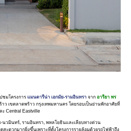
พาไปชมโครงการ
แมนดารีน่า เอกมัย-รามอินทรา
จาก
อารียา พร
าว เขตลาดพร้าว กรุงเทพมหานคร โดยรอบเป็นย่านพักอาศัยที่
และ Central Eastville
ร-นวมินทร์, รามอินทรา, พหลโยธินและเลียบทางด่วน
สะดวกมากยิ่งขึ้นเพราะที่ตั้งโครงการรายล้อมด้วยรถไฟฟ้าถึง