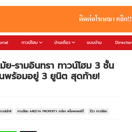
rial
ทาวน์โฮม
บ้านเดี่ยว
แบบบ้าน
Directo
กมัย-รามอินทรา ทาวน์โฮม 3 ชั้น
ร้อมอยู่ 3 ยูนิต สุดท้าย!
าวน์เฮ้าส์
ทาวน์โฮม AREEYA PROPERTY อารียา พร็อพเพอร์ตี้
รีวิว ทาวน์โฮม