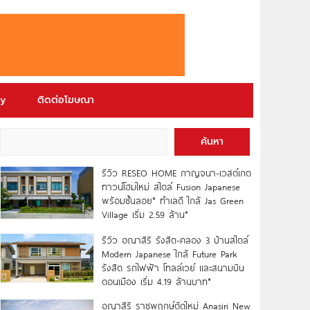
ry
ติดต่อโฆษณา
ค้นหา
รีวิว RESEO HOME กาญจนา-เวสต์เกต
ทาวน์โฮมใหม่ สไตล์ Fusion Japanese
พร้อมชั้นลอย* ทำเลดี ใกล้ Jas Green
Village เริ่ม 2.59 ล้าน*
รีวิว อณาสิริ รังสิต-คลอง 3 บ้านสไตล์
Modern Japanese ใกล้ Future Park
รังสิต รถไฟฟ้า โทลล์เวย์ และสนามบิน
ดอนเมือง เริ่ม 4.19 ล้านบาท*
อณาสิริ ราชพฤกษ์ตัดใหม่ Anasiri New