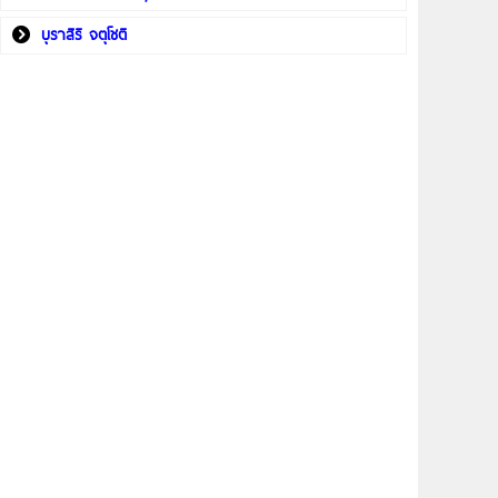
บุราสิริ จตุโชติ