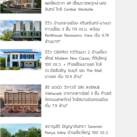
แฝดใหม่จาก AP เชื่อมราชพฤกษ์-นคร
อินทร์ ใกล้ Central Westville
รีวิว บ้านกลางเมือง ศรีนครินทร์-บางนา
ทาวน์โฮม 3 ชั้น 173 ตร.ม. พร้อม
Penthouse Panoramic View เริ่ม 4.79
ล้านบาท*
รีวิว CENTRO ทวีวัฒนา 2 บ้านเดี่ยว
สไตล์ Modern Neo Classic ที่ดินใหญ่
100 ตร.ว. + ทำเลเชื่อมบางแค ใกล้
รร.อัสสัมชัญ ธนบุรี และ The Mall
บางแค เริ่ม 10.9 ล้าน*
สิริ อเวนิว วิภาวดี SIRI AVENUE
Vibhavadi อาคารพาณิชย์ 3 ชั้น ทำเลดี
ติดถนนเทพรักษ์ ใกล้สนามบินดอนเมือง
เริ่ม 7.9 ล้าน*
สราญสิริ ปัญญาอินทรา Saransiri
Panya Indra บ้านเดี่ยวใหญ่ 100 ตร.ว.