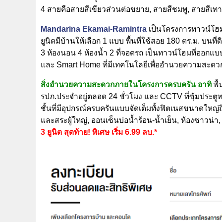
4 สายคือสายสีเขียวส่วนต่อขยาย, สายสีชมพู, สายสีเ
Mandarina Ekamai-Ramintra
เป็นโครงการทาวน์โฮม 
ยูนิตมีบ้านให้เลือก 1 แบบ พื้นที่ใช้สอย 180 ตร.ม. บนที่
3 ห้องนอน 4 ห้องน้ำ 2 ที่จอดรถ เป็นทาวน์โฮมที่ออกแบบ
และ Smart Home ที่มีเทคโนโลยีเพื่ออำนวยความสะด
สิ่งอำนวยความสะดวกภายในโครงการครบครัน อาทิ
พื
รปภ.ประจำอยู่ตลอด 24 ชั่วโมง และ CCTV ที่ซุ้มประ
ชั้นที่มีอุปกรณ์ครบครันแบบจัดเต็มทั้งฟิตเนสขนาดใหญ่ถ
และสระผู้ใหญ่, ออนเซ็นบ่อน้ำร้อน-น้ำเย็น, ห้องซาวน
3 ยูนิต สุดท้าย! พิเศษ เริ่ม 6.99 ลบ.*