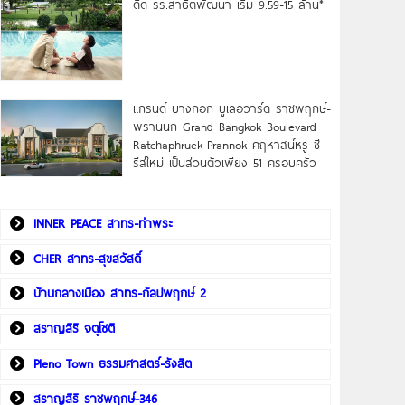
ดิด รร.สาธิตพัฒนา เริ่ม 9.59-15 ล้าน*
แกรนด์ บางกอก บูเลอวาร์ด ราชพฤกษ์-
พรานนก Grand Bangkok Boulevard
Ratchaphruek-Prannok คฤหาสน์หรู ซี
รีส์ใหม่ เป็นส่วนตัวเพียง 51 ครอบครัว
INNER PEACE สาทร-ท่าพระ
CHER สาทร-สุขสวัสดิ์
บ้านกลางเมือง สาทร-กัลปพฤกษ์ 2
สราญสิริ จตุโชติ
Pleno Town ธรรมศาสตร์-รังสิต
สราญสิริ ราชพฤกษ์-346