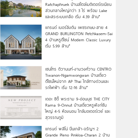
Ratchaphruek บ้านสไตล์เมดิเตอร์เรเนียน
ส่วนกลางใหญ่กว่า 3 ไร่ พร้อม Lake
และสระระบบเกลือ เริ่ม 4.39 ล้าน*
แกรนด์ เบอร์ลิงตัน เพชรเกษม-สาย 4
GRAND BURLINGTON Petchkasem-Sai
4 บ้านหรูดีไซน์ Modern Classic Luxury
เริ่ม 5.99 ล้าน*
เซนโทร ติวานนท์-งามวงศ์วาน CENTRO
Tiwanon-Ngamwongwan บ้านเดี่ยว
ดีไซน์ใหม่จาก AP Thai ใกล้ทางด่วนและ
รถไฟฟ้า เริ่ม 12-16 ล้าน*
เดอะ ซิตี้ พระราม 9-อ่อนนุช THE CITY
Rama 9-Onnut บ้านเดี่ยวหรูฟังก์ชัน
ใหญ่ 4-5 ห้องนอน ใกล้มอเตอร์เวย์ และ
สุวรรณภูมิ
แกรนด์ พลีโน่ ปิ่นเกล้า-จรัญฯ 2
Grande Pleno Pinkloa-Charan 2 บ้าน