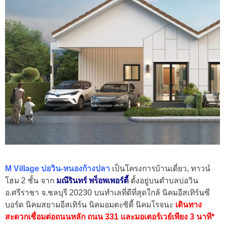
M Village บ่อวิน-หนองก้างปลา
เป็นโครงการบ้านเดี่ยว, ทาวน์
โฮม 2 ชั้น จาก
มณีรินทร์ พร็อพเพอร์ตี้
ตั้งอยู่บนตำบลบ่อวิน
อ.ศรีราชา จ.ชลบุรี 20230 บนทำเลที่ดีที่สุดใกล้ นิคมอีสเทิร์นซี
บอร์ด นิคมสยามอีสเทิร์น นิคมอมตะซิตี้ นิคมโรจนะ
เดินทาง
สะดวกเชื่อมต่อถนนหลัก ถนน 331 และมอเตอร์เวย์เพียง 3 นาที*