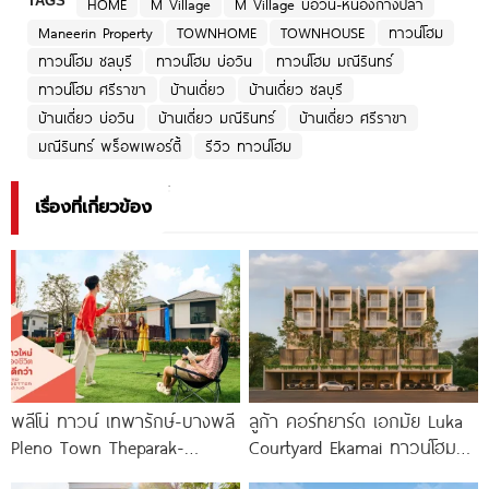
TAGS
HOME
M Village
M Village บ่อวิน-หนองก้างปลา
Maneerin Property
TOWNHOME
TOWNHOUSE
ทาวน์โฮม
ทาวน์โฮม ชลบุรี
ทาวน์โฮม บ่อวิน
ทาวน์โฮม มณีรินทร์
ทาวน์โฮม ศรีราขา
บ้านเดี่ยว
บ้านเดี่ยว ชลบุรี
บ้านเดี่ยว บ่อวิน
บ้านเดี่ยว มณีรินทร์
บ้านเดี่ยว ศรีราขา
มณีรินทร์ พร็อพเพอร์ตี้
รีวิว ทาวน์โฮม
เรื่องที่เกี่ยวข้อง
พลีโน่ ทาวน์ เทพารักษ์-บางพลี
ลูก้า คอร์ทยาร์ด เอกมัย Luka
Pleno Town Theparak-
Courtyard Ekamai ทาวน์โฮมหรู
Bangphli ทาวน์โฮมและบ้านแฝด
4.5 ชั้น พร้อม