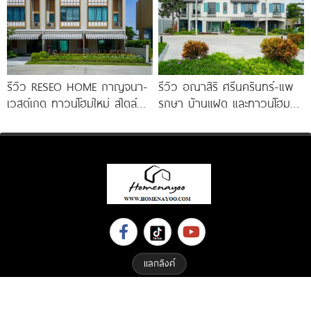
รีวิว RESEO HOME กาญจนา-
รีวิว อณาสิริ ศรีนครินทร์-แพ
เวสต์เกต ทาวน์โฮมใหม่ สไตล์
รกษา บ้านแฝด และทาวน์โฮม
Fusion Japanese พร้อมชั้น
สไตล์เมอร์ดิเตอร์เรเนียน​ ใกล้
ลอย* ทำเลดี
ทางด่วน และ BTS แพรกษา
แลกลิงค์