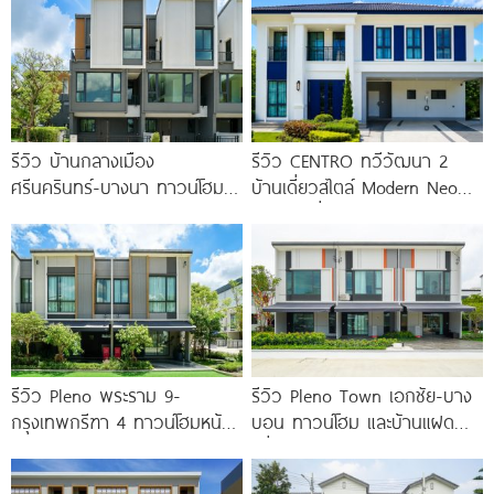
รีวิว บ้านกลางเมือง
รีวิว CENTRO ทวีวัฒนา 2
ศรีนครินทร์-บางนา ทาวน์โฮม 3
บ้านเดี่ยวสไตล์ Modern Neo
ชั้น 173 ตร.ม. พร้อม
Classic ที่ดินใหญ่ 100
Penthouse
รีวิว Pleno พระราม 9-
รีวิว Pleno Town เอกชัย-บาง
กรุงเทพกรีฑา 4 ทาวน์โฮมหน้า
บอน ทาวน์โฮม และบ้านแฝด
กว้าง New Series สุด
เพื่อคนรุ่นใหม่ ใกล้ทางด่วน และ
Premium
Central 2