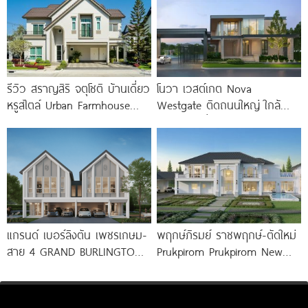
รีวิว สราญสิริ จตุโชติ บ้านเดี่ยว
โนวา เวสต์เกต Nova
หรูสไตล์ Urban Farmhouse​
Westgate ติดถนนใหญ่ ใกล้
ส่วนกลางใหญ่วิวทะเลสาบ ใกล้
รถไฟฟ้า เริ่ม 5.49 ล้านบาท*
ทางด่วนจตุโชติ เริ่ม 8.59
แกรนด์ เบอร์ลิงตัน เพชรเกษม-
พฤกษ์ภิรมย์ ราชพฤกษ์-ตัดใหม่
สาย 4 GRAND BURLINGTON
Prukpirom Prukpirom New
Petchkasem-Sai 4 บ้านหรู
Ratchaphruek Road คฤหาสน์
ดีไซน์ Modern
หรู Neo