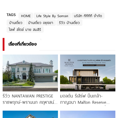
TAGS
HOME
Life Style By Somsiri
บริษัท ทีทีทีที จำกัด
บ้านเดี่ยว
บ้านเดี่ยว อยุธยา
รีวิว บ้านเดี่ยว
ไลฟ์ สไตล์ บาย สมสิริ
เรื่องที่เกี่ยวข้อง
รีวิว NANTAWAN PRESTIGE
มอลตัน รีเสิร์ฟ ปิ่นเกล้า-
ราชพฤกษ์-พรานนก คฤหาสน์
กาญจนา Malton Reserve
หรู French Chateau จาก LH
Pinklao-Kanchana บ้านเดี่ยวหรู
เริ่ม
เป็นส่วนตัวเพียง 25 ครอบครัว