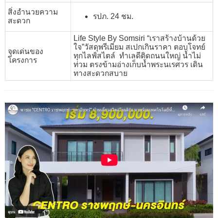
สิ่งอำนวยความ
รปภ. 24 ชม.
สะดวก
Life Style By Somsiri “เราสร้างบ้านด้วย
ใจ”วัสดุพรีเมียม สเปกเกินราคา ตอบโจทย์
จุดเด่นของ
ทุกไลฟ์สไตล์ ทำเลดีติดถนนใหญ่ น้ำไม่
โครงการ
ท่วม ตรงข้ามอ่างเก็บน้ำพระนเรศวร เดิน
ทางสะดวกสบาย