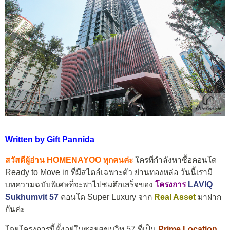
Written by Gift Pannida
สวัสดีผู้อ่าน
HOMENAYOO
ทุกคนค่ะ
ใครที่กำลังหาซื้อคอนโด
Ready to Move in ที่มีสไตล์เฉพาะตัว ย่านทองหล่อ วันนี้เรามี
บทความฉบับพิเศษที่จะพาไปชมตึกเสร็จของ
โครงการ
LAVIQ
Sukhumvit 57
คอนโด Super Luxury จาก
Real Asset
มาฝาก
กันค่ะ
โดยโครงการนี้ตั้งอยู่ในซอยสุขุมวิท 57 ที่เป็น
Prime Location