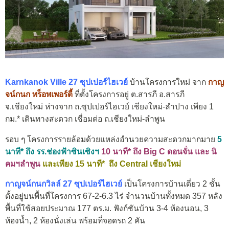
Karnkanok Ville 27 ซุปเปอร์ไฮเวย์
บ้านโครงการใหม่ จาก
กาญ
จน์กนก พร็อพเพอร์ตี้
ที่ตั้งโครงการอยู่ ต.สารภี อ.สารภี
จ.เชียงใหม่ ห่างจาก ถ.ซุปเปอร์ไฮเวย์ เชียงใหม่-ลำปาง เพียง 1
กม.* เดินทางสะดวก เชื่อมต่อ ถ.เชียงใหม่-ลำพูน
รอบ ๆ โครงการรายล้อมด้วยแหล่งอำนวยความสะดวกมากมาย
5
นาที* ถึง รร.ช่องฟ้าซินเซิงฯ
10 นาที* ถึง Big C ดอนจั่น และ
นิ
คมฯลำพูน
และเพียง 15 นาที* ถึง Central เชียงใหม่
กาญจน์กนกวิลล์ 27 ซุปเปอร์ไฮเวย์
เป็นโครงการบ้านเดี่ยว 2 ชั้น
ตั้งอยู่บนพื้นที่โครงการ 67-2-6.3 ไร่ จำนวนบ้านทั้งหมด 357 หลัง
พื้นที่ใช้สอยประมาณ 177 ตร.ม. ฟังก์ชันบ้าน 3-4 ห้องนอน, 3
ห้องน้ำ, 2 ห้องนั่งเล่น พร้อมที่จอดรถ 2 คัน