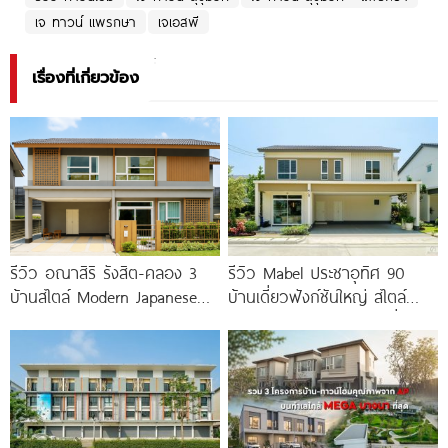
เจ ทาวน์ แพรกษา
เจเอสพี
เรื่องที่เกี่ยวข้อง
รีวิว อณาสิริ รังสิต-คลอง 3
รีวิว Mabel ประชาอุทิศ 90
บ้านสไตล์ Modern Japanese
บ้านเดี่ยวฟังก์ชันใหญ่ สไตล์
ใกล้ Future Park
Minimal Japandi ทำเลดีเชื่อม
ต่อพระราม 3-สาทร