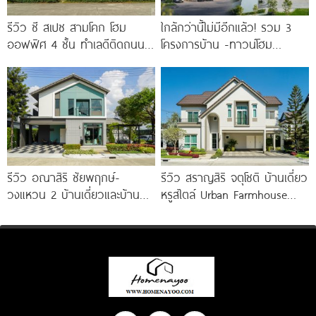
รีวิว ซี สเปซ สามโคก โฮม
ใกล้กว่านี้ไม่มีอีกแล้ว! รวม 3
ออฟฟิศ 4 ชั้น ทำเลดีติดถนน
โครงการบ้าน -ทาวน์โฮม
ใหญ่ ใกล้ Makro
คุณภาพจาก AP บนทำเลหลัง
MEGA บางนา เพียง
รีวิว อณาสิริ ชัยพฤกษ์-
รีวิว สราญสิริ จตุโชติ บ้านเดี่ยว
วงแหวน 2 บ้านเดี่ยวและบ้าน
หรูสไตล์ Urban Farmhouse​
แฝดดีไซน์ Lagom ติดถนนถนน
ส่วนกลางใหญ่วิวทะเลสาบ ใกล้
บางกรวย-ไทรน้อย เริ่ม 4.59
ทางด่วนจตุโชติ เริ่ม 8.59
ล้าน*