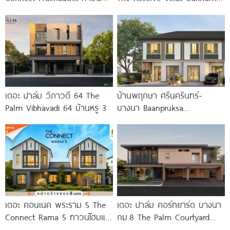
โฮมและบ้านสไตล์นอร์ดิก ทำเล
89/1
ศักยภาพซอยสุขสวัสดิ์ 78 ราคา
เริ่ม
เดอะ ปาล์ม วิภาวดี 64 The
บ้านพฤกษา ศรีนครินทร์-
Palm Vibhavadi 64 บ้านหรู 3
บางนา Baanpruksa
Srinakarin-Bangna ทาวน์โฮม
และบ้านแฝด ใกล้ Mega บางนา
เพียง 5
เดอะ คอนเนค พระราม 5 The
เดอะ ปาล์ม คอร์ทยาร์ด บางนา
Connect Rama 5 ทาวน์โฮมและ
กม.8 The Palm Courtyard
บ้านแฝดโครงการใหม่ บนทำเล
Bangna KM.8