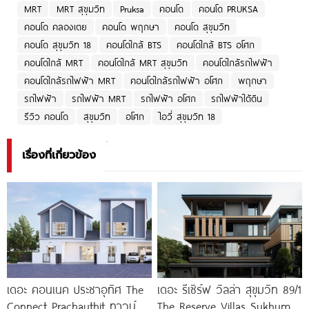
MRT
MRT สุขุมวิท
Pruksa
คอนโด
คอนโด PRUKSA
คอนโด คลองเตย
คอนโด พฤกษา
คอนโด สุขุมวิท
คอนโด สุขุมวิท 18
คอนโดใกล้ BTS
คอนโดใกล้ BTS อโศก
คอนโดใกล้ MRT
คอนโดใกล้ MRT สุขุมวิท
คอนโดใกล้รถไฟฟ้า
คอนโดใกล้รถไฟฟ้า MRT
คอนโดใกล้รถไฟฟ้า อโศก
พฤกษา
รถไฟฟ้า
รถไฟฟ้า MRT
รถไฟฟ้า อโศก
รถไฟฟ้าใต้ดิน
รีวิว คอนโด
สุขุมวิท
อโศก
ไอวี่ สุขุมวิท 18
เรื่องที่เกี่ยวข้อง
เดอะ คอนเนค ประชาอุทิศ The
เดอะ รีเซิร์ฟ วิลล่า สุขุมวิท 89/1
Connect Prachauthit ทาวน์
The Reserve Villas Sukhumvit