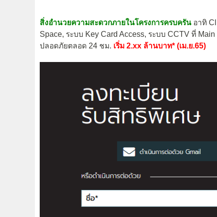
สิ่งอำนวยความสะดวกภายในโครงการครบครัน
อาทิ Cl
Space, ระบบ Key Card Access, ระบบ CCTV ที่ Main 
ปลอดภัยตลอด 24 ชม.
เริ่ม 2.xx ล้านบาท* (เม.ย.65)