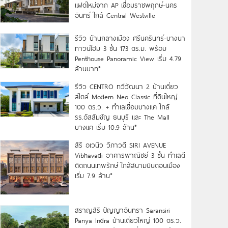
แฝดใหม่จาก AP เชื่อมราชพฤกษ์-นคร
อินทร์ ใกล้ Central Westville
รีวิว บ้านกลางเมือง ศรีนครินทร์-บางนา
ทาวน์โฮม 3 ชั้น 173 ตร.ม. พร้อม
Penthouse Panoramic View เริ่ม 4.79
ล้านบาท*
รีวิว CENTRO ทวีวัฒนา 2 บ้านเดี่ยว
สไตล์ Modern Neo Classic ที่ดินใหญ่
100 ตร.ว. + ทำเลเชื่อมบางแค ใกล้
รร.อัสสัมชัญ ธนบุรี และ The Mall
บางแค เริ่ม 10.9 ล้าน*
สิริ อเวนิว วิภาวดี SIRI AVENUE
Vibhavadi อาคารพาณิชย์ 3 ชั้น ทำเลดี
ติดถนนเทพรักษ์ ใกล้สนามบินดอนเมือง
เริ่ม 7.9 ล้าน*
สราญสิริ ปัญญาอินทรา Saransiri
Panya Indra บ้านเดี่ยวใหญ่ 100 ตร.ว.