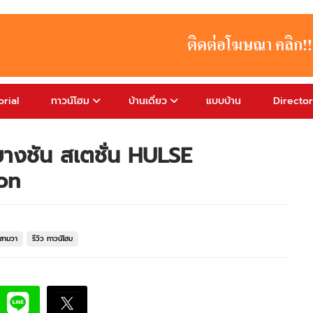
rial
ทาวน์โฮม
บ้านเดี่ยว
แบบบ้าน
Directo
บางชัน สเตชั่น HULSE
on
สามวา
รีวิว ทาวน์โฮม