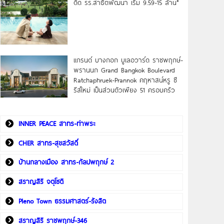
ดิด รร.สาธิตพัฒนา เริ่ม 9.59-15 ล้าน*
แกรนด์ บางกอก บูเลอวาร์ด ราชพฤกษ์-
พรานนก Grand Bangkok Boulevard
Ratchaphruek-Prannok คฤหาสน์หรู ซี
รีส์ใหม่ เป็นส่วนตัวเพียง 51 ครอบครัว
INNER PEACE สาทร-ท่าพระ
CHER สาทร-สุขสวัสดิ์
บ้านกลางเมือง สาทร-กัลปพฤกษ์ 2
สราญสิริ จตุโชติ
Pleno Town ธรรมศาสตร์-รังสิต
สราญสิริ ราชพฤกษ์-346