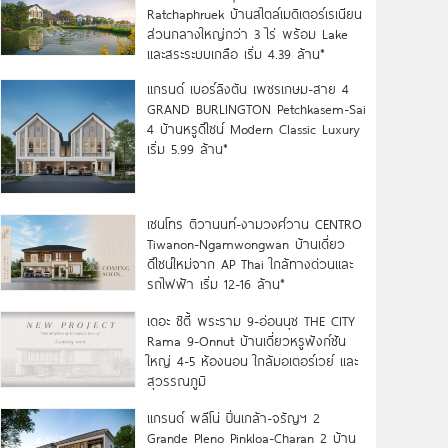
Ratchaphruek บ้านสไตล์เมดิเตอร์เรเนียน
ส่วนกลางใหญ่กว่า 3 ไร่ พร้อม Lake
และสระระบบเกลือ เริ่ม 4.39 ล้าน*
แกรนด์ เบอร์ลิงตัน เพชรเกษม-สาย 4
GRAND BURLINGTON Petchkasem-Sai
4 บ้านหรูดีไซน์ Modern Classic Luxury
เริ่ม 5.99 ล้าน*
เซนโทร ติวานนท์-งามวงศ์วาน CENTRO
Tiwanon-Ngamwongwan บ้านเดี่ยว
ดีไซน์ใหม่จาก AP Thai ใกล้ทางด่วนและ
รถไฟฟ้า เริ่ม 12-16 ล้าน*
เดอะ ซิตี้ พระราม 9-อ่อนนุช THE CITY
Rama 9-Onnut บ้านเดี่ยวหรูฟังก์ชัน
ใหญ่ 4-5 ห้องนอน ใกล้มอเตอร์เวย์ และ
สุวรรณภูมิ
แกรนด์ พลีโน่ ปิ่นเกล้า-จรัญฯ 2
Grande Pleno Pinkloa-Charan 2 บ้าน