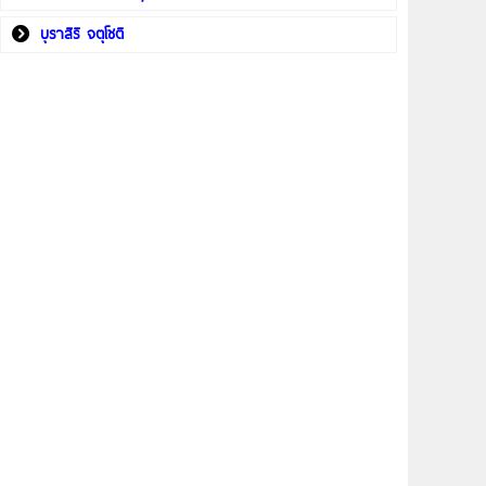
บุราสิริ จตุโชติ