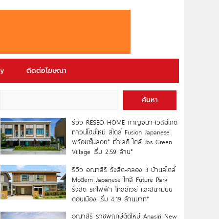
ry
ติดต่อโฆษณา
ค้นหา
รีวิว RESEO HOME กาญจนา-เวสต์เกต
ทาวน์โฮมใหม่ สไตล์ Fusion Japanese
พร้อมชั้นลอย* ทำเลดี ใกล้ Jas Green
Village เริ่ม 2.59 ล้าน*
รีวิว อณาสิริ รังสิต-คลอง 3 บ้านสไตล์
Modern Japanese ใกล้ Future Park
รังสิต รถไฟฟ้า โทลล์เวย์ และสนามบิน
ดอนเมือง เริ่ม 4.19 ล้านบาท*
อณาสิริ ราชพฤกษ์ตัดใหม่ Anasiri New