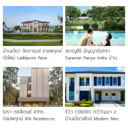
บ้านแฝดซีรีส์ใหม่จาก AP
บ้านเดี่ยว ลัดดารมย์ ราชพฤกษ์
สราญสิริ ปัญญาอินทรา
ตัดใหม่ Laddarom New
Saransiri Panya Indra บ้าน
Ratchaphruek เริ่ม 10-25 ล้าน*
เดี่ยวใหญ่ 100 ตร.ว. ดิด
รร.สาธิตพัฒนา
ไอรา เรซสิเดนซ์ สาทร-
รีวิว CENTRO ทวีวัฒนา 2
กัลปพฤกษ์ IRA Residences
บ้านเดี่ยวสไตล์ Modern Neo
Sathon-Kanlapaphruek บ้าน
Classic ที่ดินใหญ่ 100