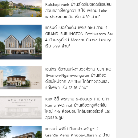
Ratchaphruek บ้านสไตล์เมดิเตอร์เรเนียน
ส่วนกลางใหญ่กว่า 3 ไร่ พร้อม Lake
และสระระบบเกลือ เริ่ม 4.39 ล้าน*
แกรนด์ เบอร์ลิงตัน เพชรเกษม-สาย 4
GRAND BURLINGTON Petchkasem-Sai
4 บ้านหรูดีไซน์ Modern Classic Luxury
เริ่ม 5.99 ล้าน*
เซนโทร ติวานนท์-งามวงศ์วาน CENTRO
Tiwanon-Ngamwongwan บ้านเดี่ยว
ดีไซน์ใหม่จาก AP Thai ใกล้ทางด่วนและ
รถไฟฟ้า เริ่ม 12-16 ล้าน*
เดอะ ซิตี้ พระราม 9-อ่อนนุช THE CITY
Rama 9-Onnut บ้านเดี่ยวหรูฟังก์ชัน
ใหญ่ 4-5 ห้องนอน ใกล้มอเตอร์เวย์ และ
สุวรรณภูมิ
แกรนด์ พลีโน่ ปิ่นเกล้า-จรัญฯ 2
Grande Pleno Pinkloa-Charan 2 บ้าน