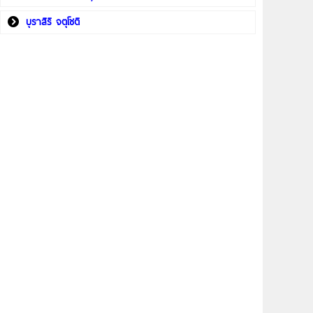
บุราสิริ จตุโชติ