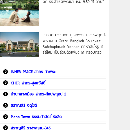
ดิด รร.สาธิตพัฒนา เริ่ม 9.59-15 ล้าน*
แกรนด์ บางกอก บูเลอวาร์ด ราชพฤกษ์-
พรานนก Grand Bangkok Boulevard
Ratchaphruek-Prannok คฤหาสน์หรู ซี
รีส์ใหม่ เป็นส่วนตัวเพียง 51 ครอบครัว
INNER PEACE สาทร-ท่าพระ
CHER สาทร-สุขสวัสดิ์
บ้านกลางเมือง สาทร-กัลปพฤกษ์ 2
สราญสิริ จตุโชติ
Pleno Town ธรรมศาสตร์-รังสิต
สราญสิริ ราชพฤกษ์-346