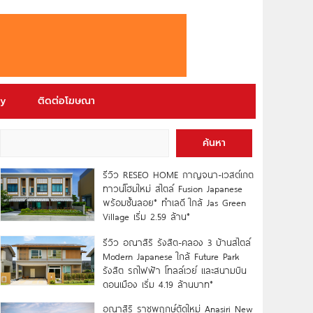
ry
ติดต่อโฆษณา
ค้นหา
รีวิว RESEO HOME กาญจนา-เวสต์เกต
ทาวน์โฮมใหม่ สไตล์ Fusion Japanese
พร้อมชั้นลอย* ทำเลดี ใกล้ Jas Green
Village เริ่ม 2.59 ล้าน*
รีวิว อณาสิริ รังสิต-คลอง 3 บ้านสไตล์
Modern Japanese ใกล้ Future Park
รังสิต รถไฟฟ้า โทลล์เวย์ และสนามบิน
ดอนเมือง เริ่ม 4.19 ล้านบาท*
อณาสิริ ราชพฤกษ์ตัดใหม่ Anasiri New