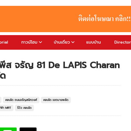
rial
ทาวน์โฮม
บ้านเดี่ยว
แบบบ้าน
Directo
าพีส จรัญ 81 De LAPIS Charan
ัด
คอนโด ถนนจรัญสนิทวงศ์
คอนโด เขตบางพลัด
ฟฟ้า MRT
รีวิว คอนโด