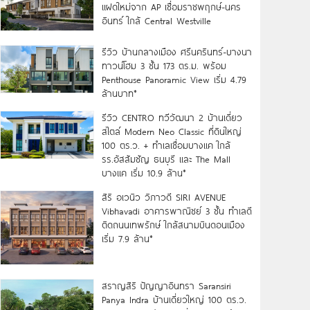
แฝดใหม่จาก AP เชื่อมราชพฤกษ์-นคร
อินทร์ ใกล้ Central Westville
รีวิว บ้านกลางเมือง ศรีนครินทร์-บางนา
ทาวน์โฮม 3 ชั้น 173 ตร.ม. พร้อม
Penthouse Panoramic View เริ่ม 4.79
ล้านบาท*
รีวิว CENTRO ทวีวัฒนา 2 บ้านเดี่ยว
สไตล์ Modern Neo Classic ที่ดินใหญ่
100 ตร.ว. + ทำเลเชื่อมบางแค ใกล้
รร.อัสสัมชัญ ธนบุรี และ The Mall
บางแค เริ่ม 10.9 ล้าน*
สิริ อเวนิว วิภาวดี SIRI AVENUE
Vibhavadi อาคารพาณิชย์ 3 ชั้น ทำเลดี
ติดถนนเทพรักษ์ ใกล้สนามบินดอนเมือง
เริ่ม 7.9 ล้าน*
สราญสิริ ปัญญาอินทรา Saransiri
Panya Indra บ้านเดี่ยวใหญ่ 100 ตร.ว.