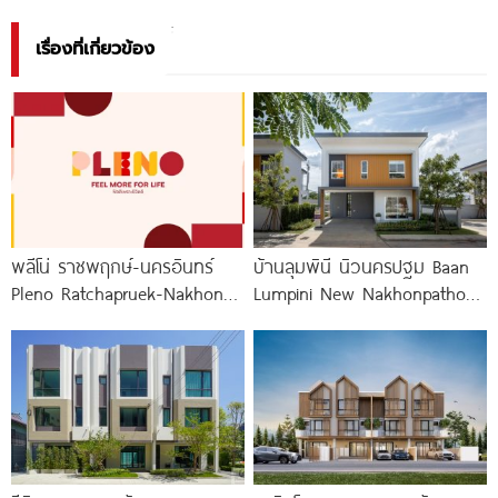
เรื่องที่เกี่ยวข้อง
พลีโน่ ราชพฤกษ์-นครอินทร์
บ้านลุมพินี นิวนครปฐม Baan
Pleno Ratchapruek-Nakhon
Lumpini New Nakhonpathom
In โครงการใหม่ใจกลาง
ใกล้ Central นครปฐม เพียง
เมืองนนทบุรี