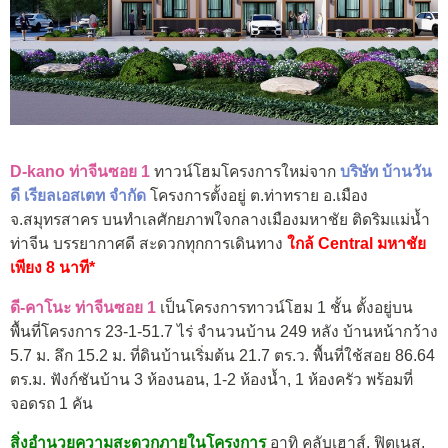
D-kano ท่าจีนซอย 1
ทาวน์โฮมโครงการใหม่จาก
บริษัท บ้านวัน
ดี เรียลเอสเตท จำกัด
โครงการตั้งอยู่ ต.ท่าทราย อ.เมือง
จ.สมุทรสาคร บนทำเลศักยภาพใจกลางเมืองมหาชัย ติดริมแม่น้ำ
ท่าจีน บรรยากาศดี สะดวกทุกการเดินทาง
ใกล้ Central มหาชัย
เพียง 8 นาที*
ดี-คาโนะ ท่าจีนซอย 1
เป็นโครงการทาวน์โฮม 1 ชั้น ตั้งอยู่บน
พื้นที่โครงการ 23-1-51.7 ไร่ จำนวนบ้าน 249 หลัง บ้านหน้ากว้าง
5.7 ม. ลึก 15.2 ม. ที่ดินบ้านเริ่มต้น 21.7 ตร.ว. พื้นที่ใช้สอย 86.64
ตร.ม. ฟังก์ชันบ้าน 3 ห้องนอน, 1-2 ห้องน้ำ, 1 ห้องครัว พร้อมที่
จอดรถ 1 คัน
สิ่งอำนวยความสะดวกภายในโครงการ
อาทิ คลับเฮาส์, ฟิตเนส,