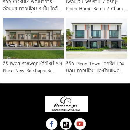
รีวิว CORDIZ พัฒนาการ-
เพลินโฮม พระราม 7-จรัญฯ
อ่อนนุช ทาวน์โฮม 3 ชั้น ใกล้
Ploen Home Rama 7-Charan
BTS อ่อนนุช เชื่อมต่อเอกมัย-
ทาวน์โฮม 3 ชั้น
ทองหล่อ
สิริ เพลส ราชพฤกษ์ตัดใหม่ Siri
รีวิว Pleno Town เอกชัย-บาง
Place New Ratchapruek
บอน ทาวน์โฮม และบ้านแฝด
ทาวน์โฮมดีไซน์ใหม่ Modern Loft
เพื่อคนรุ่นใหม่ ใกล้ทางด่วน และ
Central 2