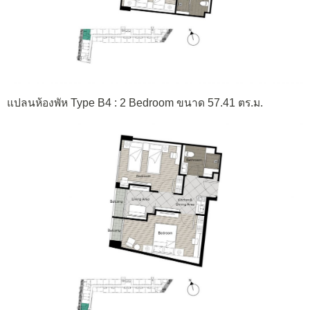
แปลนห้องพัห Type B4 : 2 Bedroom ขนาด 57.41 ตร.ม.