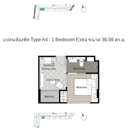
แปลนห้องพัห Type A4 : 1 Bedroom Extra ขนาด 36.99 ตร.ม.