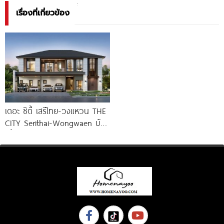
เรื่องที่เกี่ยวข้อง
เดอะ ซิตี้ เสรีไทย-วงแหวน THE
CITY Serithai-Wongwaen บ้าน
เดี่ยวหรู ดีไซน์ใหม่ จาก AP