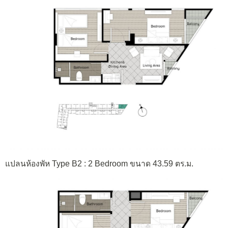
แปลนห้องพัห Type B2 : 2 Bedroom ขนาด 43.59 ตร.ม.