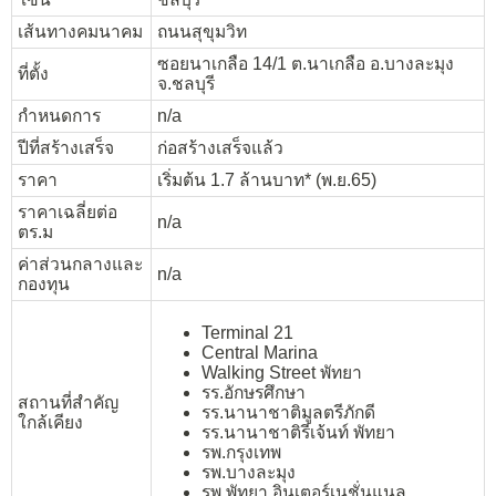
เส้นทางคมนาคม
ถนนสุขุมวิท
ซอยนาเกลือ 14/1 ต.นาเกลือ อ.บางละมุง
ที่ตั้ง
จ.ชลบุรี
กำหนดการ
n/a
ปีที่สร้างเสร็จ
ก่อสร้างเสร็จแล้ว
ราคา
เริ่มต้น 1.7 ล้านบาท* (พ.ย.65)
ราคาเฉลี่ยต่อ
n/a
ตร.ม
ค่าส่วนกลางและ
n/a
กองทุน
Terminal 21
Central Marina
Walking Street พัทยา
รร.อักษรศึกษา
สถานที่สำคัญ
รร.นานาชาติมูลตรีภักดี
ใกล้เคียง
รร.นานาชาติรีเจ้นท์ พัทยา
รพ.กรุงเทพ
รพ.บางละมุง
รพ.พัทยา อินเตอร์เนชั่นแนล