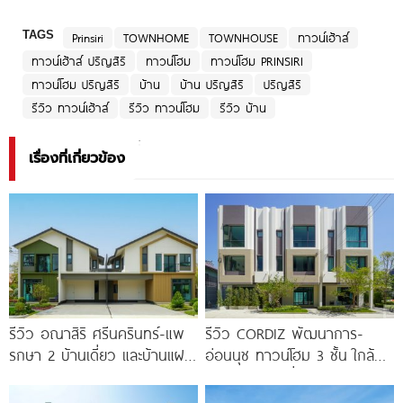
TAGS
Prinsiri
TOWNHOME
TOWNHOUSE
ทาวน์เฮ้าส์
ทาวน์เฮ้าส์ ปริญสิริ
ทาวน์โฮม
ทาวน์โฮม PRINSIRI
ทาวน์โฮม ปริญสิริ
บ้าน
บ้าน ปริญสิริ
ปริญสิริ
รีวิว ทาวน์เฮ้าส์
รีวิว ทาวน์โฮม
รีวิว บ้าน
เรื่องที่เกี่ยวข้อง
รีวิว อณาสิริ ศรีนครินทร์-แพ
รีวิว CORDIZ พัฒนาการ-
รกษา 2 บ้านเดี่ยว และบ้านแฝด
อ่อนนุช ทาวน์โฮม 3 ชั้น ใกล้
ดีไซน์ LAGOM ใกล้ BTS
BTS อ่อนนุช เชื่อมต่อเอกมัย-
ทองหล่อ