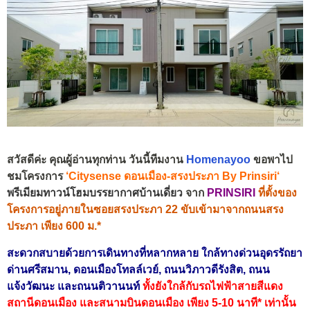
สวัสดีค่ะ คุณผู้อ่านทุกท่าน วันนี้ทีมงาน
Homenayoo
ขอพาไป
ชมโครงการ
‘
Citysense ดอนเมือง-สรงประภา By Prinsiri
‘
พรีเมียม
ทาวน์โฮมบรรยากาศบ้านเดี่ยว
จาก
PRINSIRI
ที่ตั้งของ
โครงการอยู่ภายในซอยสรงประภา 22 ขับเข้ามาจากถนนสรง
ประภา เพียง 600 ม.*
สะดวกสบายด้วยการเดินทางที่หลากหลาย ใกล้ทางด่วนอุดรรัถยา
ด่านศรีสมาน, ดอนเมืองโทลล์เวย์, ถนนวิภาวดีรังสิต, ถนน
แจ้งวัฒนะ และถนนติวานนท์
ทั้งยังใกล้กับรถไฟฟ้าสายสีแดง
สถานีดอนเมือง และสนามบินดอนเมือง เพียง 5-10 นาที* เท่านั้น