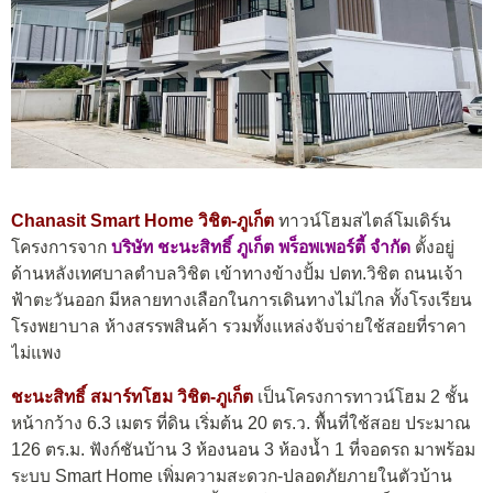
Chanasit Smart Home วิชิต-ภูเก็ต
ทาวน์โฮมสไตล์โมเดิร์น
โครงการจาก
บริษัท ชะนะสิทธิ์ ภูเก็ต พร็อพเพอร์ตี้ จำกัด
ตั้งอยู่
ด้าน
หลังเทศบาลตำบลวิชิต เข้าทางข้างปั้ม ปตท.วิชิต ถนนเจ้า
ฟ้าตะวันออก มีหลายทางเลือกในการเดินทางไม่ไกล ทั้งโรงเรียน
โรงพยาบาล ห้างสรรพสินค้า รวมทั้งแหล่งจับจ่ายใช้สอยที่ราคา
ไม่แพง
ชะนะสิทธิ์ สมาร์ทโฮม วิชิต-ภูเก็ต
เป็นโครงการทาวน์โฮม 2 ชั้น
หน้ากว้าง 6.3 เมตร ที่ดิน เริ่มต้น 20 ตร.ว. พื้นที่ใช้สอย ประมาณ
126 ตร.ม. ฟังก์ชันบ้าน 3 ห้องนอน 3 ห้องน้ำ 1 ที่จอดรถ มาพร้อม
ระบบ Smart Home เพิ่มความสะดวก-ปลอดภัยภายในตัวบ้าน