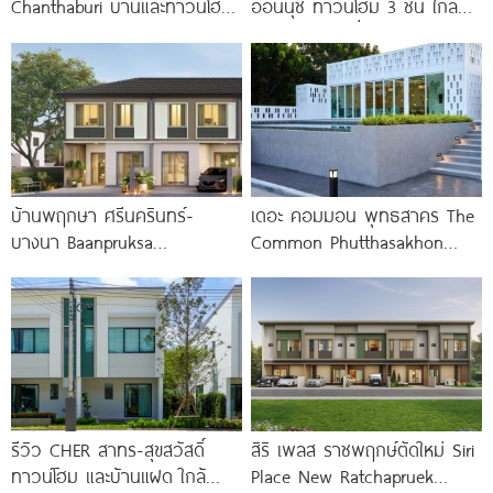
Chanthaburi บ้านและทาวน์โฮม
อ่อนนุช ทาวน์โฮม 3 ชั้น ใกล้
ซีรีส์ใหม่ พร้อม Clubhouse และ
BTS อ่อนนุช เชื่อมต่อเอกมัย-
Fitness 24
ทองหล่อ
บ้านพฤกษา ศรีนครินทร์-
เดอะ คอมมอน พุทธสาคร The
บางนา Baanpruksa
Common Phutthasakhon
Srinakarin-Bangna ทาวน์โฮม
ทาวน์โฮม 2 ชั้น ดีไซน์สวย
และบ้านแฝด ใกล้ Mega บางนา
เพียง 5
รีวิว CHER สาทร-สุขสวัสดิ์
สิริ เพลส ราชพฤกษ์ตัดใหม่ Siri
ทาวน์โฮม และบ้านแฝด ใกล้
Place New Ratchapruek