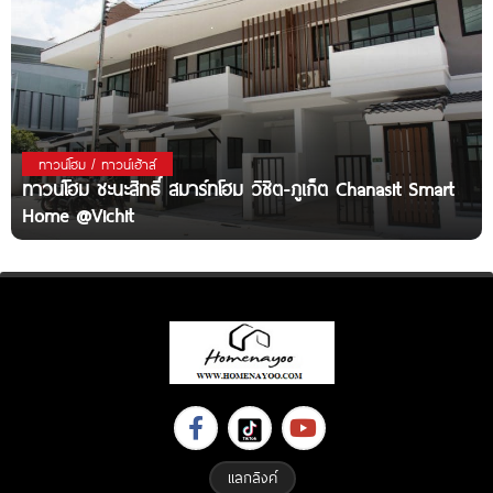
ทาวน์โฮม / ทาวน์เฮ้าส์
ทาวน์โฮม ชะนะสิทธิ์ สมาร์ทโฮม วิชิต-ภูเก็ต Chanasit Smart
Home @Vichit
แลกลิงค์