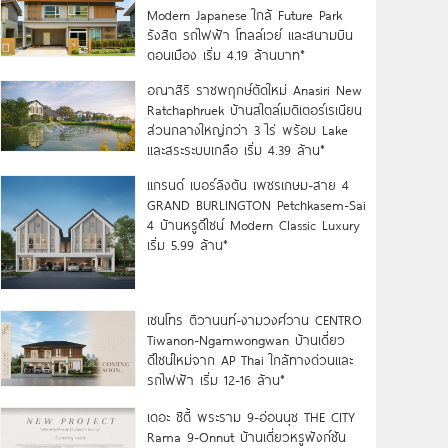
Modern Japanese ใกล้ Future Park
รังสิต รถไฟฟ้า โทลล์เวย์ และสนามบิน
ดอนเมือง เริ่ม 4.19 ล้านบาท*
อณาสิริ ราชพฤกษ์ตัดใหม่ Anasiri New
Ratchaphruek บ้านสไตล์เมดิเตอร์เรเนียน
ส่วนกลางใหญ่กว่า 3 ไร่ พร้อม Lake
และสระระบบเกลือ เริ่ม 4.39 ล้าน*
แกรนด์ เบอร์ลิงตัน เพชรเกษม-สาย 4
GRAND BURLINGTON Petchkasem-Sai
4 บ้านหรูดีไซน์ Modern Classic Luxury
เริ่ม 5.99 ล้าน*
เซนโทร ติวานนท์-งามวงศ์วาน CENTRO
Tiwanon-Ngamwongwan บ้านเดี่ยว
ดีไซน์ใหม่จาก AP Thai ใกล้ทางด่วนและ
รถไฟฟ้า เริ่ม 12-16 ล้าน*
เดอะ ซิตี้ พระราม 9-อ่อนนุช THE CITY
Rama 9-Onnut บ้านเดี่ยวหรูฟังก์ชัน