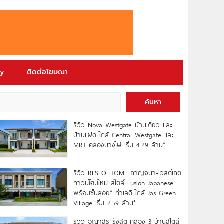
ry
ติดต่อโฆษณา
ค้นหา
รีวิว Nova Westgate บ้านเดี่ยว และ
บ้านแฝด ใกล้ Central Westgate และ
MRT คลองบางไผ่ เริ่ม 4.29 ล้าน*
รีวิว RESEO HOME กาญจนา-เวสต์เกต
ทาวน์โฮมใหม่ สไตล์ Fusion Japanese
พร้อมชั้นลอย* ทำเลดี ใกล้ Jas Green
Village เริ่ม 2.59 ล้าน*
รีวิว อณาสิริ รังสิต-คลอง 3 บ้านสไตล์