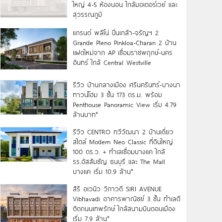
ใหญ่ 4-5 ห้องนอน ใกล้มอเตอร์เวย์ และ
สุวรรณภูมิ
แกรนด์ พลีโน่ ปิ่นเกล้า-จรัญฯ 2
Grande Pleno Pinkloa-Charan 2 บ้าน
แฝดใหม่จาก AP เชื่อมราชพฤกษ์-นคร
อินทร์ ใกล้ Central Westville
รีวิว บ้านกลางเมือง ศรีนครินทร์-บางนา
ทาวน์โฮม 3 ชั้น 173 ตร.ม. พร้อม
Penthouse Panoramic View เริ่ม 4.79
ล้านบาท*
รีวิว CENTRO ทวีวัฒนา 2 บ้านเดี่ยว
สไตล์ Modern Neo Classic ที่ดินใหญ่
100 ตร.ว. + ทำเลเชื่อมบางแค ใกล้
รร.อัสสัมชัญ ธนบุรี และ The Mall
บางแค เริ่ม 10.9 ล้าน*
สิริ อเวนิว วิภาวดี SIRI AVENUE
Vibhavadi อาคารพาณิชย์ 3 ชั้น ทำเลดี
ติดถนนเทพรักษ์ ใกล้สนามบินดอนเมือง
เริ่ม 7.9 ล้าน*