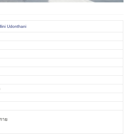
lini Udonthani
ำ
กาย