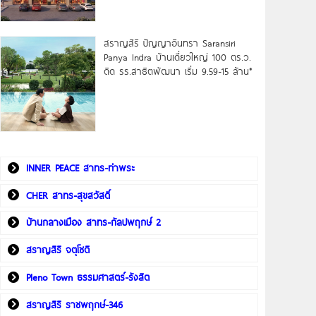
สราญสิริ ปัญญาอินทรา Saransiri
Panya Indra บ้านเดี่ยวใหญ่ 100 ตร.ว.
ดิด รร.สาธิตพัฒนา เริ่ม 9.59-15 ล้าน*
INNER PEACE สาทร-ท่าพระ
CHER สาทร-สุขสวัสดิ์
บ้านกลางเมือง สาทร-กัลปพฤกษ์ 2
สราญสิริ จตุโชติ
Pleno Town ธรรมศาสตร์-รังสิต
สราญสิริ ราชพฤกษ์-346