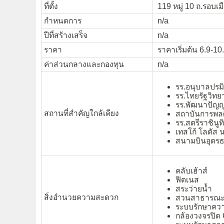
ที่ตั้ง
119 หมู่ 10 ถ.รอบเมื
กำหนดการ
n/a
ปีที่สร้างเสร็จ
n/a
ราคา
ราคาเริ่มต้น 6.9-10
ค่าส่วนกลางและกองทุน
n/a
รร.อนุบาลปรมิ
รร.ไทยรัฐวิทย
รร.พัฒนาปัญ
สถานที่สำคัญใกล้เคียง
สถาบันการพลศ
รร.สตรีราชินูท
เทสโก้ โลตัส 
สนามบินอุดรธ
คลับเฮ้าส์
ฟิตเนส
สระว่ายน้ำ
สิ่งอำนวยความสะดวก
สวนสาธารณ
ระบบรักษาคว
กล้องวงจรปิ