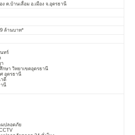
อง ต.บ้านเลื่อม อ.เมือง จ.อุดรธานี
.9 ล้านบาท*
นทร์
า
ญา
ึกษา วิทยาเขตอุดรธานี
ิศ อุดรธานี
นาดี
านี
ะ
ามปลอดภัย
ด CCTV