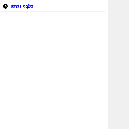
บุราสิริ จตุโชติ