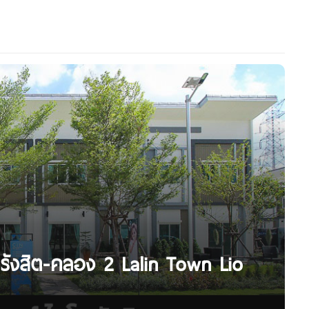
อ รังสิต-คลอง 2 Lalin Town Lio