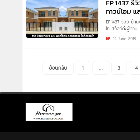
EP.1437 รี
ถนนคลองหลวง,
ทาวน์โฮม แ
EP.1437 รีวิว บ
ไท สวัสดีค่ะผู้อ
พหลโยธิน-คลองหล
EP
14 June 2019
เอราวัณ 1 หรือ 
ฟิวเจอร์ปาร์ค รังส
ย้อนกลับ
1
…
3
4