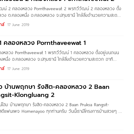
ัฒน์ 2 คลองหลวง Pornthaveewat 2 พรทวีวัฒน์ 2 คลองหลวง ตั้ง
วง ต.คลองหนึ่ง อ.คลองหลวง จ.ปทุมธานี ใกล้สิ่งอำนวยความสะดวก
จอร์พาร์ค รังสิต, เทสโก้ โลตัส นวนคร, บิ๊กซี นวนคร และ
าส์
17 June 2019
สิต พรทวีวัฒน์ 2 คลองหลวง เป็นโครงการทาวน์โฮม
 1 คลองหลวง Pornthaveewat 1
องหลวง Pornthaveewat 1 พรทวีวัฒน์ 1 คลองหลวง ตั้งอยู่บนถนน
หนึ่ง อ.คลองหลวง จ.ปทุมธานี ใกล้สิ่งอำนวยความสะดวก อาทิ
าร์ค รังสิต, เทสโก้ โลตัส นวนคร, บิ๊กซี นวนคร และ ม.ธรรมศาสตร์
าส์
17 June 2019
์ 1 คลองหลวง เป็นโครงการทาวน์โฮม 2
วิว บ้านพฤกษา รังสิต-คลองหลวง 2 Baan
gsit-Klongluang 2
วน์โฮม บ้านพฤกษา รังสิต-คลองหลวง 2 Baan Pruksa Rangsit-
สดีแฟนเพจ Homenayoo ทุกท่านครับ วันนี้เรามีโครงการบ้านสวยๆ น่า
คย โดยรีวิวฉบับนี้เราจะพาไปกันที่โครงการ บ้านพฤกษา รังสิต-
พฤกษา เรียลเอสเตท ตัวโครงการตั้งอยู่บนถนนเลียบคลองสอง หรือ
ยก 31 อ.คลองหลวง จ.ปทุมธานี ทำเลเดินทางสะดวกเพียง 1 นาทีจาก