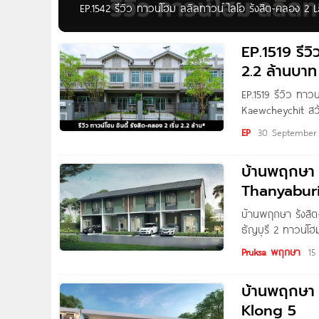
EP.1542 รีวิว ทาวน์โฮม ลลิลทาวน์ ไลโอ รังสิต-คลอง 2 
สวัสดีผู้อ่าน HOMENAYOO ทุกคนค่ะ วันนี้เราจะพาไปชมโค
คลอง 2 จาก ลลิล พร็อพเพอร์ตี้ ที่ตั้งอยู่บนถนนรังสิต
EP.1519 รีวิ
2.2 ล้านบาท
EP.1519 รีวิว ทาว
Kaewcheychit สวัส
โครงการ Indy รั
EP
30 September
London Passion” 
บ้านพฤกษา 
Thanyaburi
บ้านพฤกษา รังสิต
ธัญบุรี 2 ทาวน์โฮ
ถ.รังสิต-นครนาย
Pruksa พฤกษา
15
ธัญบุรี, รร.นานาช
ซิตี้ อเวนิว
บ้านพฤกษา 
Klong 5