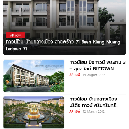
AP เอพี
ทาวน์โฮม บ้านกลางเมือง ลาดพร้าว 71 Baan Klang Muang
Ladprao 71
ทาวน์โฮม บิซทาวน์ พระราม 3
– สุขสวัสดิ์ BIZTOWN
RAMA3 – SUKSAWAT
AP เอพี
19 August 2013
ทาวน์โฮม บ้านกลางเมือง
บริติช ทาวน์ ศรีนครินทร์
Baan Klang Muang
AP เอพี
12 March 2012
British Town