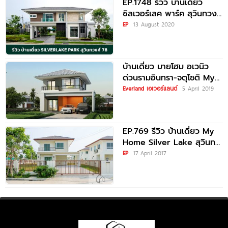
EP.1748 รีวิว บ้านเดี่ยว
ซิลเวอร์เลค พาร์ค สุวินทวงศ์
78 Silverlake Park
EP
13 August 2020
Suwinthawong
บ้านเดี่ยว มายโฮม อเวนิว
ด่วนรามอินทรา-จตุโชติ My
Home Avenue Ramintra-
Everland เอเวอร์แลนด์
5 April 2019
Chatuchot
EP.769 รีวิว บ้านเดี่ยว My
Home Silver Lake สุวินท
วงศ์ ราคาเริ่มต้น 4.39
EP
17 April 2017