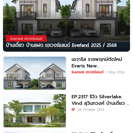
Everland เอเวอร์แลนด์
บ้านเดี่ยว บ้านแฝด เอเวอร์แลนด์ Everland 2025 / 2568
เอวาริส ราชพฤกษ์ตัดใหม่
Evaris New
Ratchaphruek บ้านเดี่ยว
Everland เอเวอร์แลนด์
1 May 2024
บ้านแฝด สไตล์ยุโรป ราคาเริ่ม
3.79
EP.2317 รีวิว Silverlake
Vind สุวินทวงศ์ บ้านเดี่ยว 2
ชั้น บนที่ดินเริ่มต้น 100
EP
26 October 2023