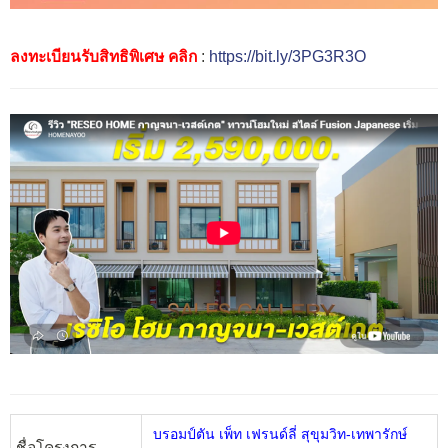
ลงทะเบียนรับสิทธิพิเศษ คลิก
:
https://bit.ly/3PG3R3O
บรอมป์ตัน เพ็ท เฟรนด์ลี่ สุขุมวิท-เทพารักษ์
ชื่อโครงการ