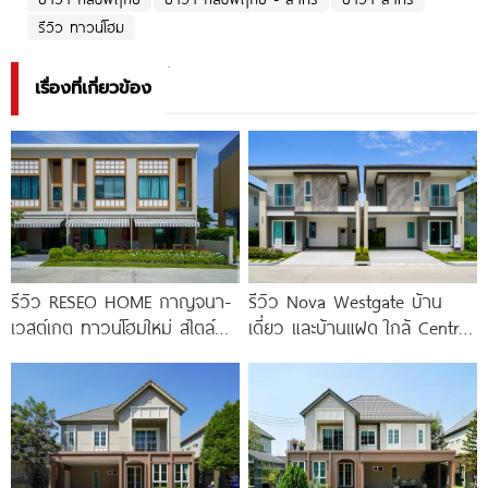
รีวิว ทาวน์โฮม
เรื่องที่เกี่ยวข้อง
รีวิว RESEO HOME กาญจนา-
รีวิว Nova Westgate บ้าน
เวสต์เกต ทาวน์โฮมใหม่ สไตล์
เดี่ยว และบ้านแฝด ใกล้ Central
Fusion Japanese พร้อมชั้น
Westgate และ MRT
ลอย* ทำเลดี