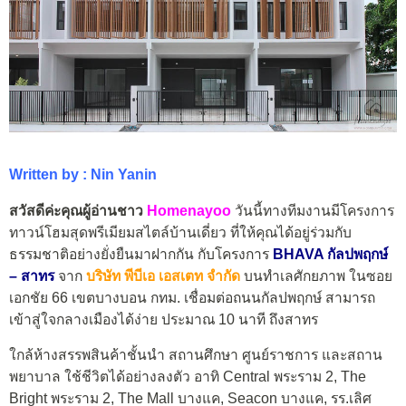
Written by : Nin Yanin
สวัสดีค่ะคุณผู้อ่านชาว
Homenayoo
วันนี้ทางทีมงานมีโครงการ
ทาวน์โฮมสุดพรีเมียมสไตล์บ้านเดี่ยว ที่ให้คุณได้อยู่ร่วมกับ
ธรรมชาติอย่างยั่งยืนมาฝากกัน กับโครงการ
BHAVA กัลปพฤกษ์
– สาทร
จาก
บริษัท พีบีเอ เอสเตท จำกัด
บนทำเลศักยภาพ ในซอย
เอกชัย 66 เขตบางบอน กทม. เชื่อมต่อถนนกัลปพฤกษ์ สามารถ
เข้าสู่ใจกลางเมืองได้ง่าย ประมาณ 10 นาที ถึงสาทร
ใกล้ห้างสรรพสินค้าชั้นนำ สถานศึกษา ศูนย์ราชการ และสถาน
พยาบาล ใช้ชีวิตได้อย่างลงตัว อาทิ Central พระราม 2, The
Bright พระราม 2, The Mall บางแค, Seacon บางแค, รร.เลิศ