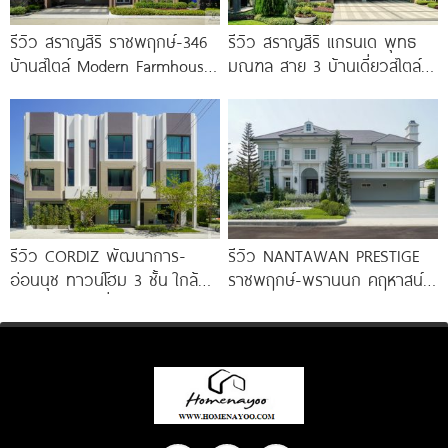
รีวิว สราญสิริ ราชพฤกษ์-346
รีวิว สราญสิริ แกรนเด พุทธ
บ้านสไตล์ Modern Farmhouse​
มณฑล สาย 3 บ้านเดี่ยวสไตล์
ติดถนนใหญ่ราชพฤกษ์ (ตัดใหม่)​
Modern Farmhouse 100
เริ่ม 5.99
รีวิว CORDIZ พัฒนาการ-
รีวิว NANTAWAN PRESTIGE
อ่อนนุช ทาวน์โฮม 3 ชั้น ใกล้
ราชพฤกษ์-พรานนก คฤหาสน์
BTS อ่อนนุช เชื่อมต่อเอกมัย-
หรู French Chateau จาก LH
ทองหล่อ
เริ่ม