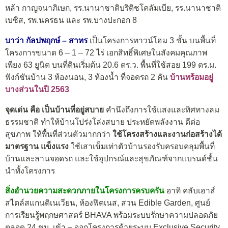
หล้า กาญจนาภิเษก, รร.นานาชาติบริติชโคลัมเบีย, รร.นานาชาติ
เบซิส, รพ.นครธน และ รพ.บางปะกอก 8
บาว่า กัลปพฤกษ์ – สาทร
เป็นโครงการทาวน์โฮม 3 ชั้น บนพื้นที่
โครงการขนาด 6 – 1 – 72 ไร่ เอกสิทธิ์พิเศษในสังคมคุณภาพ
เพียง 63 ยูนิต บนที่ดินเริ่มต้น 20.6 ตร.ว. พื้นที่ใช้สอย 199 ตร.ม.
ฟังก์ชันบ้าน 3 ห้องนอน, 3 ห้องน้ำ ที่จอดรถ 2 คัน
บ้านพร้อมอยู่
บางส่วนในปี 2563
จุดเด่น คือ เป็นบ้านที่อยู่สบาย
คำนึงถึงการใช้แสงและทิศทางลม
ธรรมชาติ ทำให้บ้านโปร่งโล่งสบาย ประหยัดพลังงาน ดีต่อ
สุขภาพ ให้พื้นที่ส่วนตัวมากกว่า
ใช้โครงสร้างและงานก่อสร้างได้
มาตรฐาน แข็งแรง
ใช้เสาเข็มเท่าตัวบ้านรองรับครอบคลุมพื้นที่
บ้านและลานจอดรถ และใช้อุปกรณ์และสุขภัณฑ์จากแบรนด์ชั้น
นำทั้งโครงการ
สิ่งอำนวยความสะดวกภายในโครงการครบครัน
อาทิ คลับเฮาส์
สไตล์สแกนดิเนเวียน, ห้องฟิตเนส, สวน Edible Garden, ศูนย์
การเรียนรู้พฤกษศาสตร์ BHAVA พร้อมระบบรักษาความปลอดภัย
ตลอด 24 ชม. เข้า – ออกโครงการด้วยระบบ Exclusive Security