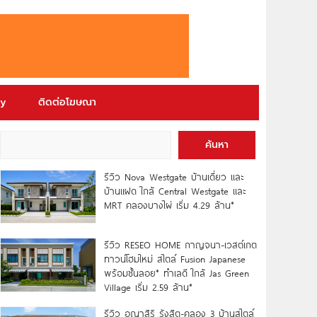
ry
ติดต่อโฆษณา
ค้นหา
รีวิว Nova Westgate บ้านเดี่ยว และ
บ้านแฝด ใกล้ Central Westgate และ
MRT คลองบางไผ่ เริ่ม 4.29 ล้าน*
รีวิว RESEO HOME กาญจนา-เวสต์เกต
ทาวน์โฮมใหม่ สไตล์ Fusion Japanese
พร้อมชั้นลอย* ทำเลดี ใกล้ Jas Green
Village เริ่ม 2.59 ล้าน*
รีวิว อณาสิริ รังสิต-คลอง 3 บ้านสไตล์