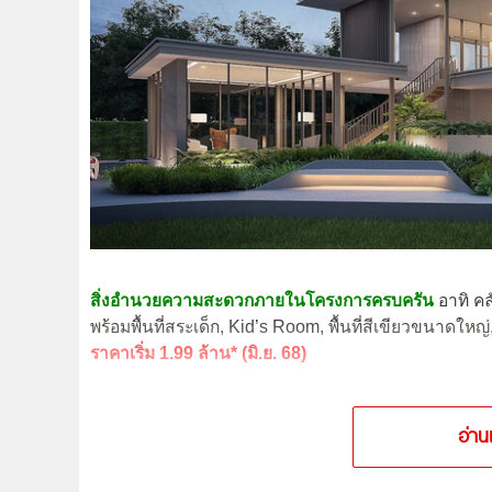
สิ่งอำนวยความสะดวกภายในโครงการครบครัน
อาทิ คล
พร้อมพื้นที่สระเด็ก, Kid’s Room, พื้นที่สีเขียวขนาด
ราคาเริ่ม 1.99 ล้าน* (มิ.ย. 68)
อ่าน