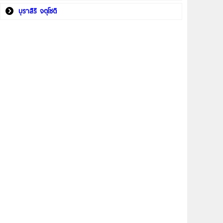
บุราสิริ จตุโชติ