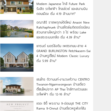
Modern Japanese ใกล้ Future Park
รังสิต รถไฟฟ้า โทลล์เวย์ และสนามบิน
ดอนเมือง เริ่ม 4.19 ล้านบาท*
อณาสิริ ราชพฤกษ์ตัดใหม่ Anasiri New
Ratchaphruek บ้านสไตล์เมดิเตอร์เรเนียน
ส่วนกลางใหญ่กว่า 3 ไร่ พร้อม Lake
และสระระบบเกลือ เริ่ม 4.39 ล้าน*
แกรนด์ เบอร์ลิงตัน เพชรเกษม-สาย 4
GRAND BURLINGTON Petchkasem-Sai
4 บ้านหรูดีไซน์ Modern Classic Luxury
เริ่ม 5.99 ล้าน*
เซนโทร ติวานนท์-งามวงศ์วาน CENTRO
Tiwanon-Ngamwongwan บ้านเดี่ยว
ดีไซน์ใหม่จาก AP Thai ใกล้ทางด่วนและ
รถไฟฟ้า เริ่ม 12-16 ล้าน*
เดอะ ซิตี้ พระราม 9-อ่อนนุช THE CITY
Rama 9-Onnut บ้านเดี่ยวหรูฟังก์ชัน