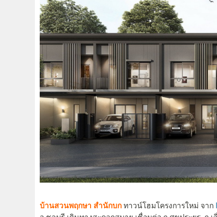
บ้านสวนพฤกษา สำนักบก
ทาวน์โฮมโครงการใหม่ จาก