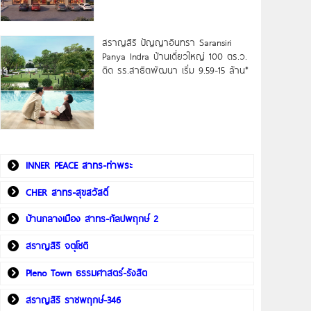
สราญสิริ ปัญญาอินทรา Saransiri
Panya Indra บ้านเดี่ยวใหญ่ 100 ตร.ว.
ดิด รร.สาธิตพัฒนา เริ่ม 9.59-15 ล้าน*
INNER PEACE สาทร-ท่าพระ
CHER สาทร-สุขสวัสดิ์
บ้านกลางเมือง สาทร-กัลปพฤกษ์ 2
สราญสิริ จตุโชติ
Pleno Town ธรรมศาสตร์-รังสิต
สราญสิริ ราชพฤกษ์-346