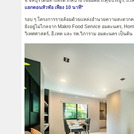
จ.ชลบุรี เดินทางสะดวกสบาย เชื่อมต่อ ถ.ศุขประยูร, ถ.เล
แยกดอนหัวฬ่อ เพียง 10 นาที*
รอบ ๆ โครงการรายล้อมด้วยแหล่งอำนวยความสะดวก
ยังอยู่ไม่ไกลจาก Makro Food Service อมตะนคร, Hom
วิเทศศาสตร์, อี.เทค และ รพ.วิภาราม อมตะนคร เป็นต้น