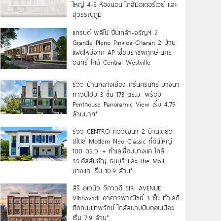
ใหญ่ 4-5 ห้องนอน ใกล้มอเตอร์เวย์ และ
สุวรรณภูมิ
แกรนด์ พลีโน่ ปิ่นเกล้า-จรัญฯ 2
Grande Pleno Pinkloa-Charan 2 บ้าน
แฝดใหม่จาก AP เชื่อมราชพฤกษ์-นคร
อินทร์ ใกล้ Central Westville
รีวิว บ้านกลางเมือง ศรีนครินทร์-บางนา
ทาวน์โฮม 3 ชั้น 173 ตร.ม. พร้อม
Penthouse Panoramic View เริ่ม 4.79
ล้านบาท*
รีวิว CENTRO ทวีวัฒนา 2 บ้านเดี่ยว
สไตล์ Modern Neo Classic ที่ดินใหญ่
100 ตร.ว. + ทำเลเชื่อมบางแค ใกล้
รร.อัสสัมชัญ ธนบุรี และ The Mall
บางแค เริ่ม 10.9 ล้าน*
สิริ อเวนิว วิภาวดี SIRI AVENUE
Vibhavadi อาคารพาณิชย์ 3 ชั้น ทำเลดี
ติดถนนเทพรักษ์ ใกล้สนามบินดอนเมือง
เริ่ม 7.9 ล้าน*