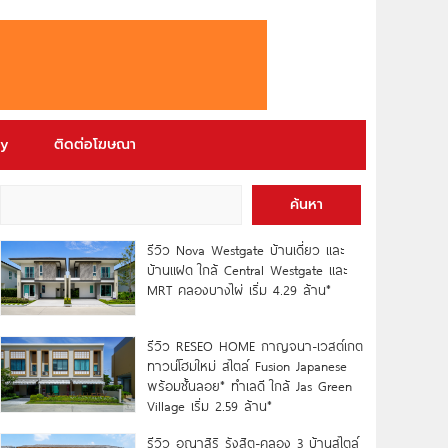
ry
ติดต่อโฆษณา
ค้นหา
รีวิว Nova Westgate บ้านเดี่ยว และ
บ้านแฝด ใกล้ Central Westgate และ
MRT คลองบางไผ่ เริ่ม 4.29 ล้าน*
รีวิว RESEO HOME กาญจนา-เวสต์เกต
ทาวน์โฮมใหม่ สไตล์ Fusion Japanese
พร้อมชั้นลอย* ทำเลดี ใกล้ Jas Green
Village เริ่ม 2.59 ล้าน*
รีวิว อณาสิริ รังสิต-คลอง 3 บ้านสไตล์