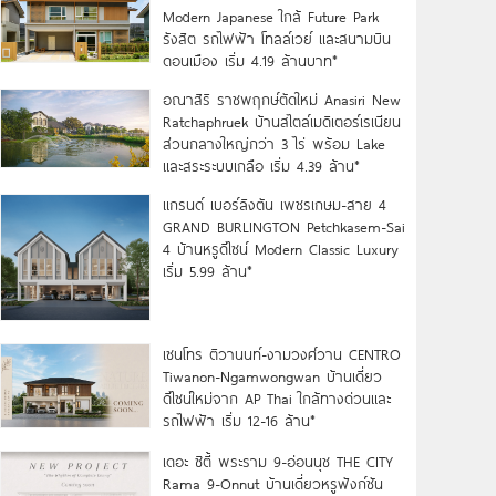
Modern Japanese ใกล้ Future Park
รังสิต รถไฟฟ้า โทลล์เวย์ และสนามบิน
ดอนเมือง เริ่ม 4.19 ล้านบาท*
อณาสิริ ราชพฤกษ์ตัดใหม่ Anasiri New
Ratchaphruek บ้านสไตล์เมดิเตอร์เรเนียน
ส่วนกลางใหญ่กว่า 3 ไร่ พร้อม Lake
และสระระบบเกลือ เริ่ม 4.39 ล้าน*
แกรนด์ เบอร์ลิงตัน เพชรเกษม-สาย 4
GRAND BURLINGTON Petchkasem-Sai
4 บ้านหรูดีไซน์ Modern Classic Luxury
เริ่ม 5.99 ล้าน*
เซนโทร ติวานนท์-งามวงศ์วาน CENTRO
Tiwanon-Ngamwongwan บ้านเดี่ยว
ดีไซน์ใหม่จาก AP Thai ใกล้ทางด่วนและ
รถไฟฟ้า เริ่ม 12-16 ล้าน*
เดอะ ซิตี้ พระราม 9-อ่อนนุช THE CITY
Rama 9-Onnut บ้านเดี่ยวหรูฟังก์ชัน