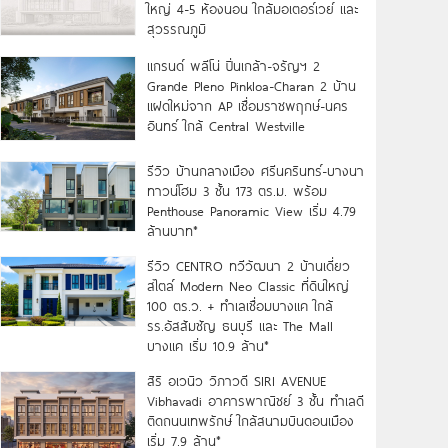
ใหญ่ 4-5 ห้องนอน ใกล้มอเตอร์เวย์ และ
สุวรรณภูมิ
แกรนด์ พลีโน่ ปิ่นเกล้า-จรัญฯ 2
Grande Pleno Pinkloa-Charan 2 บ้าน
แฝดใหม่จาก AP เชื่อมราชพฤกษ์-นคร
อินทร์ ใกล้ Central Westville
รีวิว บ้านกลางเมือง ศรีนครินทร์-บางนา
ทาวน์โฮม 3 ชั้น 173 ตร.ม. พร้อม
Penthouse Panoramic View เริ่ม 4.79
ล้านบาท*
รีวิว CENTRO ทวีวัฒนา 2 บ้านเดี่ยว
สไตล์ Modern Neo Classic ที่ดินใหญ่
100 ตร.ว. + ทำเลเชื่อมบางแค ใกล้
รร.อัสสัมชัญ ธนบุรี และ The Mall
บางแค เริ่ม 10.9 ล้าน*
สิริ อเวนิว วิภาวดี SIRI AVENUE
Vibhavadi อาคารพาณิชย์ 3 ชั้น ทำเลดี
ติดถนนเทพรักษ์ ใกล้สนามบินดอนเมือง
เริ่ม 7.9 ล้าน*