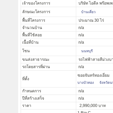
เจ้าของโครงการ
บริษัท ไอดีล พร๊อพเพ
ลักษณะโครงการ
บ้านเดี่ยว
พื้นที่โครงการ
ประมาณ 30 ไร่
จำนวนบ้าน
n/a
พื้นที่ใช้สอย
n/a
เนื้อที่บ้าน
n/a
โซน
นนทบุรี
ขนส่งสาธารณะ
รถไฟฟ้าสายสีม่วงบา
รถโดยสารที่ผ่าน
n/a
ซอยจันทร์ทองเอี่ยม
ที่ตั้ง
บางบัวทอง
จังหวัดน
กำหนดการ
n/a
ปีที่สร้างเสร็จ
n/a
ราคา
2,990,000 บาท
1.Big C