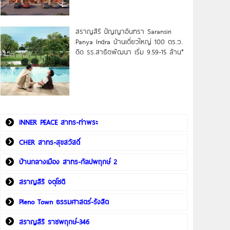
สราญสิริ ปัญญาอินทรา Saransiri
Panya Indra บ้านเดี่ยวใหญ่ 100 ตร.ว.
ดิด รร.สาธิตพัฒนา เริ่ม 9.59-15 ล้าน*
INNER PEACE สาทร-ท่าพระ
CHER สาทร-สุขสวัสดิ์
บ้านกลางเมือง สาทร-กัลปพฤกษ์ 2
สราญสิริ จตุโชติ
Pleno Town ธรรมศาสตร์-รังสิต
สราญสิริ ราชพฤกษ์-346