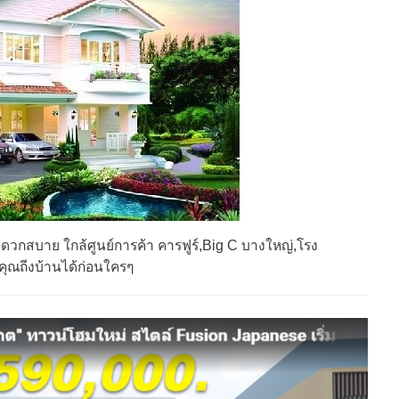
ดวกสบาย ใกล้ศูนย์การค้า คารฟูร์,Big C บางใหญ่,โรง
คุณถีงบ้านได้ก่อนใครๆ