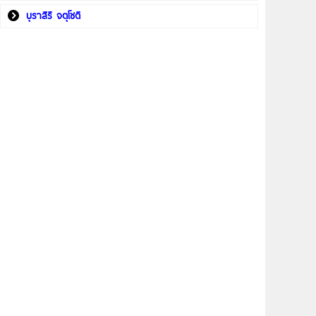
บุราสิริ จตุโชติ