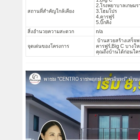
2.โรงพยาบาลเกษมรา
สถานที่สำคัญใกล้เคียง
3.โฮมโปร
4.คารฟูร์
5.บิ๊กคิง
สิ่งอำนวยความสะดวก
n/a
บ้านสวยสร้างเสร็จพ
จุดเด่นของโครงการ
คารฟูร์,Big C บางให
คุณถีงบ้านได้ก่อนใค