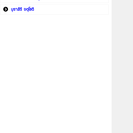
บุราสิริ จตุโชติ