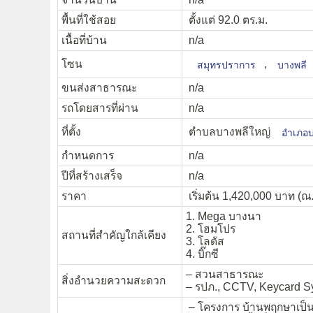
พื้นที่ใช้สอย
ตั้งแต่ 92.0 ตร.ม.
เนื้อที่บ้าน
n/a
โซน
,
สมุทรปราการ
บางพลี
ขนส่งสาธารณะ
n/a
รถโดยสารที่ผ่าน
n/a
ที่ตั้ง
ตำบลบางพลีใหญ่
อำเภอบ
กำหนดการ
n/a
ปีที่สร้างเสร็จ
n/a
ราคา
เริ่มต้น 1,420,000 บาท (ณ. 
1. Mega บางนา
2. โฮมโปร
สถานที่สำคัญใกล้เคียง
3. โลตัส
4. บิ๊กซี
– สวนสาธารณะ
สิ่งอำนวยความสะดวก
– รปภ., CCTV, Keycard S
– โครงการ บ้านพฤกษาเป็นทา