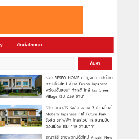
ry
ติดต่อโฆษณา
ค้นหา
รีวิว RESEO HOME กาญจนา-เวสต์เกต
ทาวน์โฮมใหม่ สไตล์ Fusion Japanese
พร้อมชั้นลอย* ทำเลดี ใกล้ Jas Green
Village เริ่ม 2.59 ล้าน*
รีวิว อณาสิริ รังสิต-คลอง 3 บ้านสไตล์
Modern Japanese ใกล้ Future Park
รังสิต รถไฟฟ้า โทลล์เวย์ และสนามบิน
ดอนเมือง เริ่ม 4.19 ล้านบาท*
อณาสิริ ราชพฤกษ์ตัดใหม่ Anasiri New