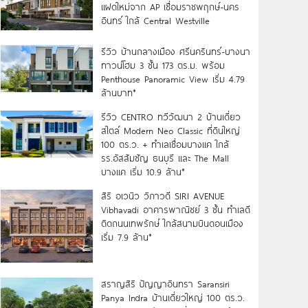
แฝดใหม่จาก AP เชื่อมราชพฤกษ์-นคร
อินทร์ ใกล้ Central Westville
รีวิว บ้านกลางเมือง ศรีนครินทร์-บางนา
ทาวน์โฮม 3 ชั้น 173 ตร.ม. พร้อม
Penthouse Panoramic View เริ่ม 4.79
ล้านบาท*
รีวิว CENTRO ทวีวัฒนา 2 บ้านเดี่ยว
สไตล์ Modern Neo Classic ที่ดินใหญ่
100 ตร.ว. + ทำเลเชื่อมบางแค ใกล้
รร.อัสสัมชัญ ธนบุรี และ The Mall
บางแค เริ่ม 10.9 ล้าน*
สิริ อเวนิว วิภาวดี SIRI AVENUE
Vibhavadi อาคารพาณิชย์ 3 ชั้น ทำเลดี
ติดถนนเทพรักษ์ ใกล้สนามบินดอนเมือง
เริ่ม 7.9 ล้าน*
สราญสิริ ปัญญาอินทรา Saransiri
Panya Indra บ้านเดี่ยวใหญ่ 100 ตร.ว.