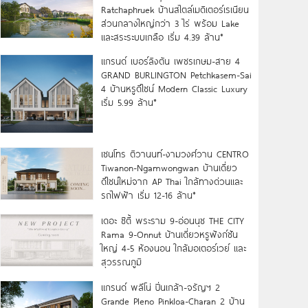
Ratchaphruek บ้านสไตล์เมดิเตอร์เรเนียน
ส่วนกลางใหญ่กว่า 3 ไร่ พร้อม Lake
และสระระบบเกลือ เริ่ม 4.39 ล้าน*
แกรนด์ เบอร์ลิงตัน เพชรเกษม-สาย 4
GRAND BURLINGTON Petchkasem-Sai
4 บ้านหรูดีไซน์ Modern Classic Luxury
เริ่ม 5.99 ล้าน*
เซนโทร ติวานนท์-งามวงศ์วาน CENTRO
Tiwanon-Ngamwongwan บ้านเดี่ยว
ดีไซน์ใหม่จาก AP Thai ใกล้ทางด่วนและ
รถไฟฟ้า เริ่ม 12-16 ล้าน*
เดอะ ซิตี้ พระราม 9-อ่อนนุช THE CITY
Rama 9-Onnut บ้านเดี่ยวหรูฟังก์ชัน
ใหญ่ 4-5 ห้องนอน ใกล้มอเตอร์เวย์ และ
สุวรรณภูมิ
แกรนด์ พลีโน่ ปิ่นเกล้า-จรัญฯ 2
Grande Pleno Pinkloa-Charan 2 บ้าน