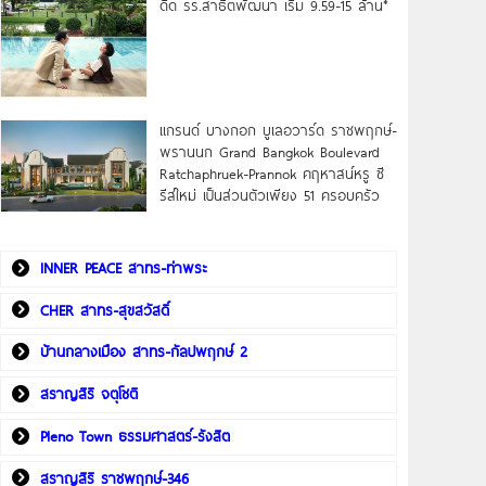
ดิด รร.สาธิตพัฒนา เริ่ม 9.59-15 ล้าน*
แกรนด์ บางกอก บูเลอวาร์ด ราชพฤกษ์-
พรานนก Grand Bangkok Boulevard
Ratchaphruek-Prannok คฤหาสน์หรู ซี
รีส์ใหม่ เป็นส่วนตัวเพียง 51 ครอบครัว
INNER PEACE สาทร-ท่าพระ
CHER สาทร-สุขสวัสดิ์
บ้านกลางเมือง สาทร-กัลปพฤกษ์ 2
สราญสิริ จตุโชติ
Pleno Town ธรรมศาสตร์-รังสิต
สราญสิริ ราชพฤกษ์-346