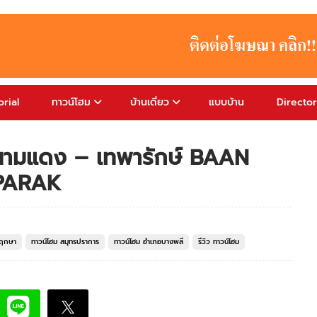
rial
ทาวน์โฮม
บ้านเดี่ยว
แบบบ้าน
Directo
นามแดง – เทพารักษ์ BAAN
PARAK
พฤกษา
ทาวน์โฮม สมุทรปราการ
ทาวน์โฮม อำเภอบางพลี
รีวิว ทาวน์โฮม