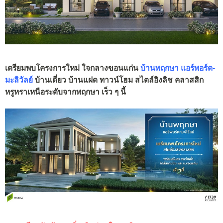
เตรียมพบโครงการใหม่ ใจกลางขอนแก่น
บ้านพฤกษา แอร์พอร์ต-
มะลิวัลย์
บ้านเดี่ยว บ้านแฝด ทาวน์โฮม สไตล์อิงลิช คลาสสิก
หรูหราเหนือระดับจากพฤกษา เร็ว ๆ นี้