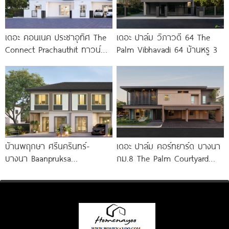
เดอะ คอนเนค ประชาอุทิศ The
เดอะ ปาล์ม วิภาวดี 64 The
Connect Prachauthit ทาวน์
Palm Vibhavadi 64 บ้านหรู 3
โฮมและบ้านสไตล์นอร์ดิก ทำเล
ศักยภาพซอยสุขสวัสดิ์ 78 ราคา
เริ่ม
บ้านพฤกษา ศรีนครินทร์-
เดอะ ปาล์ม คอร์ทยาร์ด บางนา
บางนา Baanpruksa
กม.8 The Palm Courtyard
Srinakarin-Bangna ทาวน์โฮม
Bangna KM.8
และบ้านแฝด ใกล้ Mega บางนา
เพียง 5