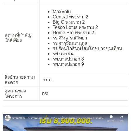
MaxValu
Central พระราม 2
Big C พระราม 2
Tesco Lotus พระราม 2
Home Pro พระราม 2
สถานที่สำคัญ
รร.ศิรินุสรณ์วิทยา
ใกล้เคียง
รร.จารุวัฒนานุกูล
รร.รัตนโกสินทร์สมโภชบางขุนเทียน
รพ.นครธน
รพ.บางปะกอก 8
รพ.บางปะกอก 9
สิ่งอำนวยความ
รปภ.
สะดวก
จุดเด่นของ
n/a
โครงการ