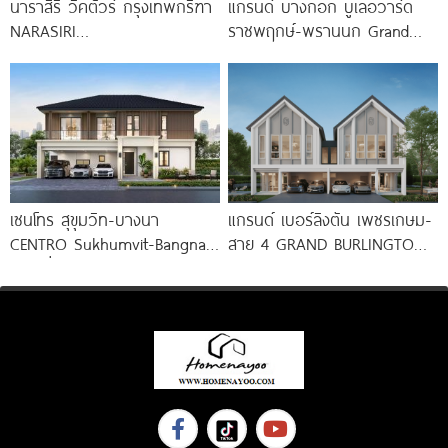
นาราสิริ วิคตัวร์ กรุงเทพกรีฑา
แกรนด์ บางกอก บูเลอวาร์ด
NARASIRI
ราชพฤกษ์-พรานนก Grand
VICTOIRE Krungthep Kreetha
Bangkok Boulevard
บ้านเดี่ยวหรูโครงการใหม่จาก
Ratchaphruek-Prannok
แสนสิริ แรงบันดาลใจจาก Le
คฤหาสน์หรู ซีรีส์ใหม่
เซนโทร สุขุมวิท-บางนา
แกรนด์ เบอร์ลิงตัน เพชรเกษม-
CENTRO Sukhumvit-Bangna
สาย 4 GRAND BURLINGTON
บ้านเดี่ยว New Design ใกล้
Petchkasem-Sai 4 บ้านหรู
ถนนสุขุมวิท และรถไฟฟ้า 2
ดีไซน์ Modern