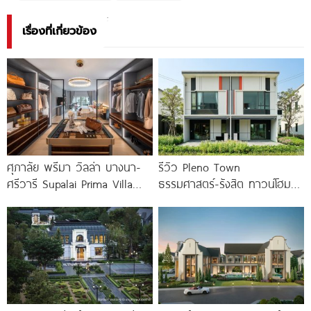
เรื่องที่เกี่ยวข้อง
ศุภาลัย พรีมา วิลล่า บางนา-
รีวิว Pleno Town
ศรีวารี Supalai Prima Villa
ธรรมศาสตร์-รังสิต ทาวน์โฮม
Bangna-Srivaree
และบ้านแฝด 2 ชั้น ใกล้
ม.ธรรมศาสตร์