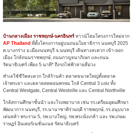
บ้านกลางเมือง ราชพฤกษ์-นครอินทร์
ทาวน์โฮมโครงการใหม่จาก
AP Thailand
ที่ตั้งโครงการอยู่บนถนนโยธาธิการ นนทบุรี 2025
ต.บางกร่าง อ.เมืองนนทบุรี จ.นนทบุรี เดินทางสะดวก เข้า-ออก
เมือง ใกล้ถนนราชพฤกษ์, ถนนกาญจนาภิเษก และถนน
รัตนาธิเบศร์ เพียง 5 นาที* ถึงรถไฟฟ้าสายสีม่วง
ทำเลใช้ชีวิตสะดวก ใกล้ร้านค้า ตลาดขนาดใหญ่ทั้งตลาด
เจ้าพระยา และตลาดสดดอนพรหม ใกล้ Central 3 แห่ง ทั้ง
Central Westgate, Central Westville และ Central Northville
ใกล้สถานศึกษาชั้นนำ และโรงพยาบาล เช่น รร.เตรียมอุดมศึกษา
พัฒนาการ นนทบุรี, รร.นานาชาติร่วมฤดี ราชพฤกษ์, รร.อนุบบาล
เด่นหล้า พระราม 5, รพ.บางใหญ่, รพ.พระนั่งเกล้า และ รพ.เกษม
ราษฏร์ อินเตอร์เนชั่นแนล รัตนาธิเบศร์