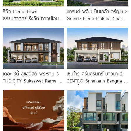
รีวิว Pleno Town
แกรนด์ พลีโน่ ปิ่นเกล้า-จรัญฯ 2
ธรรมศาสตร์-รังสิต ทาวน์โฮม
Grande Pleno Pinkloa-Charan
และบ้านแฝด 2 ชั้น ใกล้
2 บ้านแฝดใหม่จาก AP
ม.ธรรมศาสตร์
เดอะ ซิตี้ สุขสวัสดิ์-พระราม 3
เซนโทร ศรีนครินทร์-บางนา 2
THE CITY Suksawat-Rama 3
CENTRO Srinakarin-Bangna 2
บ้านเดี่ยวหรูดีไซน์ใหม่ ทำเลใกล้
บ้านเดี่ยวดีไซน์ใหม่ ใกล้ MEGA
ทางด่วน
บางนา