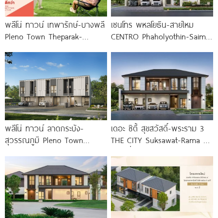
พลีโน่ ทาวน์ เทพารักษ์-บางพลี
เซนโทร พหลโยธิน-สายไหม
Pleno Town Theparak-
CENTRO Phaholyothin-Saimai
Bangphli ทาวน์โฮมและบ้านแฝด
บ้าน NEW DESIGN ติดถนน
ใหม่จาก AP เริ่ม 1.xx
สายไหม ใกล้ทางด่วน 3
พลีโน่ ทาวน์ ลาดกระบัง-
เดอะ ซิตี้ สุขสวัสดิ์-พระราม 3
สุวรรณภูมิ Pleno Town
THE CITY Suksawat-Rama 3
Ladkrabang-Suvarnabhumi
บ้านเดี่ยวหรูดีไซน์ใหม่ ทำเลใกล้
ทาวน์โฮมและบ้านแฝดใหม่ ใกล้นิ
ทางด่วน
คมฯ ลาดกระบัง และสนามบิน
สุวรรณภูมิ