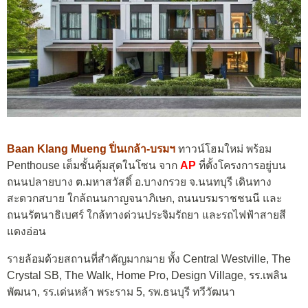
Baan Klang Mueng ปิ่นเกล้า-บ
ร
มฯ
ทาวน์โฮมใหม่ พร้อม
Penthouse เต็มชั้นคุ้มสุดในโซน จาก
AP
ที่ตั้งโครงการอยู่บน
ถนนปลายบาง ต.มหาสวัสดิ์ อ.บางกรวย จ.นนทบุรี เดินทาง
สะดวกสบาย ใกล้ถนนกาญจนาภิเษก, ถนนบรมราชชนนี และ
ถนนรัตนาธิเบศร์ ใกล้ทางด่วนประจิมรัถยา และรถไฟฟ้าสายสี
แดงอ่อน
รายล้อมด้วยสถานที่สำคัญมากมาย ทั้ง Central Westville, The
Crystal SB, The Walk, Home Pro, Design Village, รร.เพลิน
พัฒนา, รร.เด่นหล้า พระราม 5, รพ.ธนบุรี ทวีวัฒนา