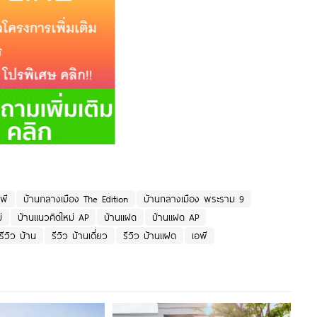
พี
บ้านกลางเมือง The Edition
บ้านกลางเมือง พระราม 9
่
บ้านแนวคิดใหม่ AP
บ้านแฝด
บ้านแฝด AP
รีวิว บ้าน
รีวิว บ้านเดี่ยว
รีวิว บ้านแฝด
เอพี