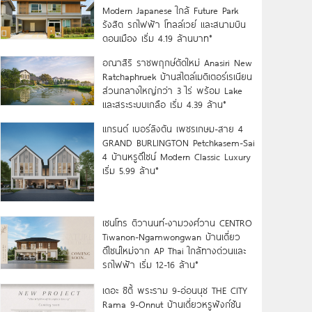
Modern Japanese ใกล้ Future Park
รังสิต รถไฟฟ้า โทลล์เวย์ และสนามบิน
ดอนเมือง เริ่ม 4.19 ล้านบาท*
อณาสิริ ราชพฤกษ์ตัดใหม่ Anasiri New
Ratchaphruek บ้านสไตล์เมดิเตอร์เรเนียน
ส่วนกลางใหญ่กว่า 3 ไร่ พร้อม Lake
และสระระบบเกลือ เริ่ม 4.39 ล้าน*
แกรนด์ เบอร์ลิงตัน เพชรเกษม-สาย 4
GRAND BURLINGTON Petchkasem-Sai
4 บ้านหรูดีไซน์ Modern Classic Luxury
เริ่ม 5.99 ล้าน*
เซนโทร ติวานนท์-งามวงศ์วาน CENTRO
Tiwanon-Ngamwongwan บ้านเดี่ยว
ดีไซน์ใหม่จาก AP Thai ใกล้ทางด่วนและ
รถไฟฟ้า เริ่ม 12-16 ล้าน*
เดอะ ซิตี้ พระราม 9-อ่อนนุช THE CITY
Rama 9-Onnut บ้านเดี่ยวหรูฟังก์ชัน