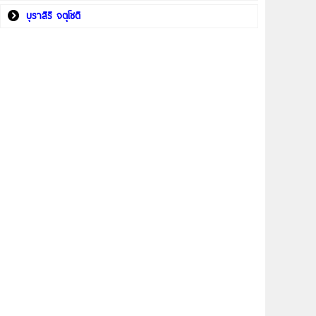
บุราสิริ จตุโชติ