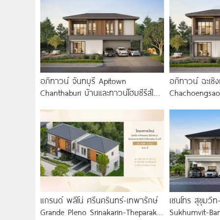
อภิทาวน์ จันทบุรี Apitown
อภิทาวน์ ฉะเชิ
Chanthaburi บ้านและทาวน์โฮมซีรีส์ใหม่
Chachoengsao 2
พร้อม Clubhouse และ Fitness 24
แฝดซีรีส์ใหม่จา
แกรนด์ พลีโน่ ศรีนครินทร์-เทพารักษ์
เซนโทร สุขุมว
Grande Pleno Srinakarin-Theparak
Sukhumvit-Ban