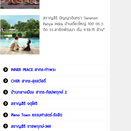
สราญสิริ ปัญญาอินทรา Saransiri
Panya Indra บ้านเดี่ยวใหญ่ 100 ตร.ว.
ดิด รร.สาธิตพัฒนา เริ่ม 9.59-15 ล้าน*
INNER PEACE สาทร-ท่าพระ
CHER สาทร-สุขสวัสดิ์
บ้านกลางเมือง สาทร-กัลปพฤกษ์ 2
สราญสิริ จตุโชติ
Pleno Town ธรรมศาสตร์-รังสิต
สราญสิริ ราชพฤกษ์-346