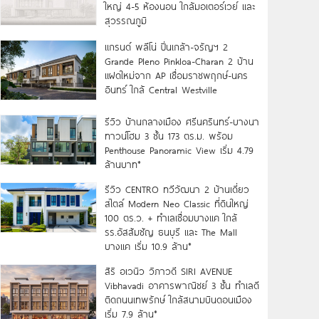
ใหญ่ 4-5 ห้องนอน ใกล้มอเตอร์เวย์ และ
สุวรรณภูมิ
แกรนด์ พลีโน่ ปิ่นเกล้า-จรัญฯ 2
Grande Pleno Pinkloa-Charan 2 บ้าน
แฝดใหม่จาก AP เชื่อมราชพฤกษ์-นคร
อินทร์ ใกล้ Central Westville
รีวิว บ้านกลางเมือง ศรีนครินทร์-บางนา
ทาวน์โฮม 3 ชั้น 173 ตร.ม. พร้อม
Penthouse Panoramic View เริ่ม 4.79
ล้านบาท*
รีวิว CENTRO ทวีวัฒนา 2 บ้านเดี่ยว
สไตล์ Modern Neo Classic ที่ดินใหญ่
100 ตร.ว. + ทำเลเชื่อมบางแค ใกล้
รร.อัสสัมชัญ ธนบุรี และ The Mall
บางแค เริ่ม 10.9 ล้าน*
สิริ อเวนิว วิภาวดี SIRI AVENUE
Vibhavadi อาคารพาณิชย์ 3 ชั้น ทำเลดี
ติดถนนเทพรักษ์ ใกล้สนามบินดอนเมือง
เริ่ม 7.9 ล้าน*