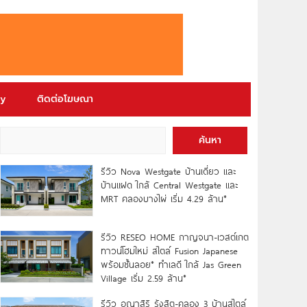
ry
ติดต่อโฆษณา
ค้นหา
รีวิว Nova Westgate บ้านเดี่ยว และ
บ้านแฝด ใกล้ Central Westgate และ
MRT คลองบางไผ่ เริ่ม 4.29 ล้าน*
รีวิว RESEO HOME กาญจนา-เวสต์เกต
ทาวน์โฮมใหม่ สไตล์ Fusion Japanese
พร้อมชั้นลอย* ทำเลดี ใกล้ Jas Green
Village เริ่ม 2.59 ล้าน*
รีวิว อณาสิริ รังสิต-คลอง 3 บ้านสไตล์