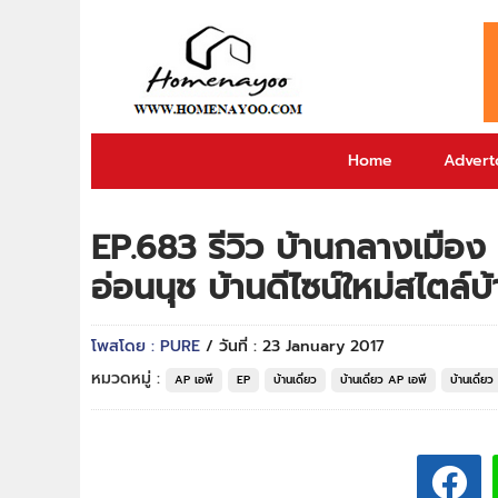
Home
Adverto
EP.683 รีวิว บ้านกลางเมือ
อ่อนนุช บ้านดีไซน์ใหม่สไตล์บ้
โพสโดย : PURE
/ วันที่ : 23 January 2017
หมวดหมู่ :
AP เอพี
EP
บ้านเดี่ยว
บ้านเดี่ยว AP เอพี
บ้านเดี่ย