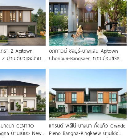
งเทรา 2 Apitown
อภิทาวน์ ชลบุรี-บางแสน Apitown
 บ้านเดี่ยวและบ้าน
Chonburi-Bangsaen ทาวน์โฮมซีรีส์
ก AP
ใหม่จาก AP พร้อม Fitness 24 ชม.*
ิท-บางนา CENTRO
แกรนด์ พลีโน่ บางนา-กิ่งแก้ว Grande
gna บ้านเดี่ยว New
Pleno Bangna-Kingkaew บ้านไซซ์