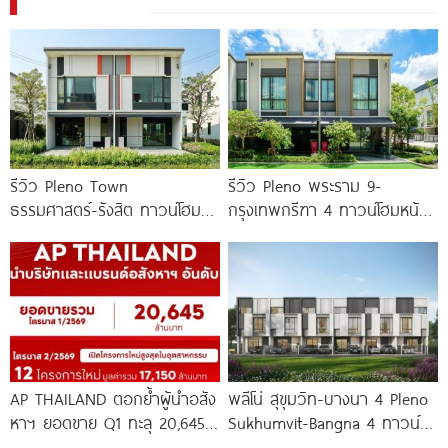
รีวิว Pleno Town
รีวิว Pleno พระราม 9-
ธรรมศาสตร์-รังสิต ทาวน์โฮม
กรุงเทพกรีฑา 4 ทาวน์โฮมหน้า
และบ้านแฝด 2 ชั้น ใกล้
กว้าง New Series สุด
ม.ธรรมศาสตร์
Premium
AP THAILAND ตอกย้ำผู้นำอสัง
พลีโน่ สุขุมวิท-บางนา 4 Pleno
หาฯ ยอดขาย Q1 ทะลุ 20,645
Sukhumvit-Bangna 4 ทาวน์
ล้านบาท พร้อมลุยเปิด 12
โฮมและบ้านรูปแบบใหม่ ใกล้