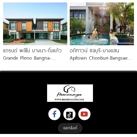
MEGA บางนา
แกรนด์ พลีโน่ บางนา-กิ่งแก้ว
อภิทาวน์ ชลบุรี-บางแสน
Grande Pleno Bangna-
Apitown Chonburi-Bangsaen
Kingkaew บ้านไซซ์ใหญ่ ติดถนน
ทาวน์โฮมซีรีส์ใหม่จาก AP
ใหญ่ ปากซอย กิ่งแก้ว
พร้อม Fitness 24 ชม.*
แลกลิงค์