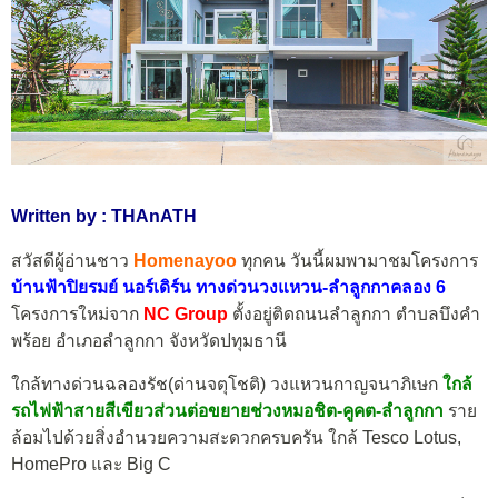
Written by : THAnATH
สวัสดีผู้อ่านชาว
Homenayoo
ทุกคน วันนี้ผมพามาชมโครงการ
บ้านฟ้าปิยรมย์ นอร์เดิร์น ทางด่วนวงแหวน-ลำลูกกาคลอง 6
โครงการใหม่จาก
NC Group
ตั้งอยู่ติดถนนลำลูกกา ตำบลบึงคำ
พร้อย อำเภอลำลูกกา จังหวัดปทุมธานี
ใกล้ทางด่วนฉลองรัช(ด่านจตุโชติ) วงแหวนกาญจนาภิเษก
ใกล้
รถไฟฟ้าสายสีเขียวส่วนต่อขยายช่วงหมอชิต-คูคต-ลำลูกกา
ราย
ล้อมไปด้วยสิ่งอำนวยความสะดวกครบครัน ใกล้ Tesco Lotus,
HomePro และ Big C