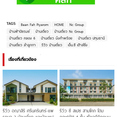
TAGS
Baan Fah Piyarom
HOME
Nc Group
บ้านฟ้าปิยรมย์
บ้านเดี่ยว
บ้านเดี่ยว Nc Group
บ้านเดี่ยว คลอง 6
บ้านเดี่ยว บึงคำพร้อย
บ้านเดี่ยว ปทุมธานี
บ้านเดี่ยว ลำลูกกา
รีวิว บ้านเดี่ยว
เอ็น.ซี เฮ้าส์ซิ่ง
เรื่องที่เกี่ยวข้อง
รีวิว อณาสิริ ศรีนครินทร์-แพ
รีวิว ซี สเปซ สามโคก โฮม
รกษา 2 บ้านเดี่ยว และบ้านแฝด
ออฟฟิศ 4 ชั้น ทำเลดีติดถนน