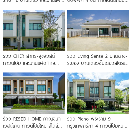
ดีไซน์ LAGOM ใกล้ BTS
ใหญ่ ใกล้ Makro
รีวิว CHER สาทร-สุขสวัสดิ์
รีวิว Living Sense 2 บ้านฉาง-
ทาวน์โฮม และบ้านแฝด ใกล้
ระยอง บ้านเดี่ยวชั้นเดียวสไตล์โม
ทางด่วน และรถไฟฟ้าสายสีม่วง
เดิร์น ทำเล EEC ใกล้สุขุมวิท
ใต้ สถานีแยกประชาอุทิศ เริ่ม
มอเตอร์เวย์
3.59
รีวิว RESEO HOME กาญจนา-
รีวิว Pleno พระราม 9-
เวสต์เกต ทาวน์โฮมใหม่ สไตล์
กรุงเทพกรีฑา 4 ทาวน์โฮมหน้า