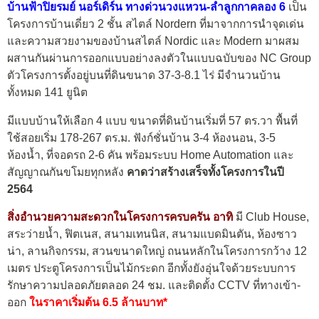
บ้านฟ้าปิยรมย์ นอร์เดิร์น ทางด่วนวงแหวน-ลำลูกกาคลอง 6
เป็น
โครงการบ้านเดี่ยว 2 ชั้น สไตล์ Nordern ที่มาจากการนำจุดเด่น
และความสวยงามของบ้านสไตล์ Nordic และ Modern มาผสม
ผสานกันผ่านการออกแบบอย่างลงตัวในแบบฉบับของ NC Group
ตัวโครงการตั้งอยู่บนที่ดินขนาด 37-3-8.1 ไร่ มีจำนวนบ้าน
ทั้งหมด 141 ยูนิต
มีแบบบ้านให้เลือก 4 แบบ ขนาดที่ดินบ้านเริ่มที่ 57 ตร.วา พื้นที่
ใช้สอยเริ่ม 178-267 ตร.ม. ฟังก์ชั่นบ้าน 3-4 ห้องนอน, 3-5
ห้องน้ำ, ที่จอดรถ 2-6 คัน พร้อมระบบ Home Automation และ
สัญญาณกันขโมยทุกหลัง
คาดว่าสร้างเสร็จทั้งโครงการในปี
2564
สิ่งอำนวยความสะดวกในโครงการครบครัน อาทิ
มี Club House,
สระว่ายน้ำ, ฟิตเนส, สนามเทนนิส, สนามแบดมินตัน, ห้องซาว
น่า, ลานกิจกรรม, สวนขนาดใหญ่ ถนนหลักในโครงการกว้าง 12
เมตร ประตูโครงการเป็นไม้กระดก อีกทั้งยังอุ่นใจด้วยระบบการ
รักษาความปลอดภัยตลอด 24 ชม. และติดตั้ง CCTV ที่ทางเข้า-
ออก
ในราคาเริ่มต้น 6.5 ล้านบาท*