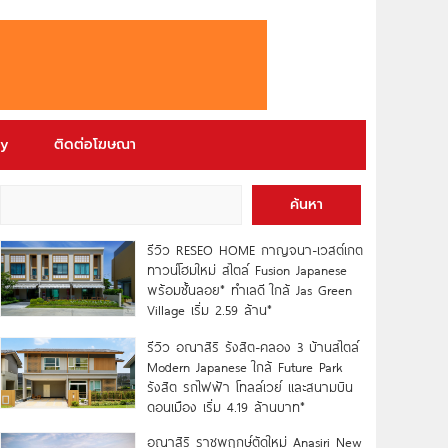
ry
ติดต่อโฆษณา
ค้นหา
รีวิว RESEO HOME กาญจนา-เวสต์เกต
ทาวน์โฮมใหม่ สไตล์ Fusion Japanese
พร้อมชั้นลอย* ทำเลดี ใกล้ Jas Green
Village เริ่ม 2.59 ล้าน*
รีวิว อณาสิริ รังสิต-คลอง 3 บ้านสไตล์
Modern Japanese ใกล้ Future Park
รังสิต รถไฟฟ้า โทลล์เวย์ และสนามบิน
ดอนเมือง เริ่ม 4.19 ล้านบาท*
อณาสิริ ราชพฤกษ์ตัดใหม่ Anasiri New