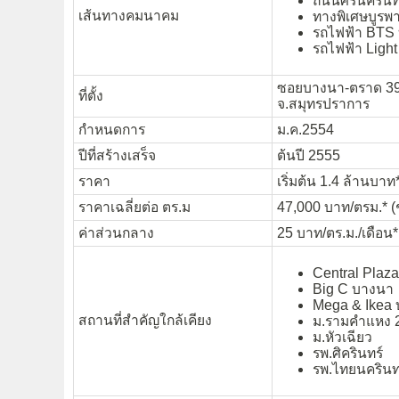
ถนนศรีนครินท
เส้นทางคมนาคม
ทางพิเศษบูรพาว
รถไฟฟ้า BTS
รถไฟฟ้า Light
ซอยบางนา-ตราด 39 
ที่ตั้ง
จ.สมุทรปราการ
กำหนดการ
ม.ค.2554
ปีที่สร้างเสร็จ
ต้นปี 2555
ราคา
เริ่มต้น 1.4 ล้านบาท*
ราคาเฉลี่ยต่อ ตร.ม
47,000 บาท/
ตรม.
* (
ค่าส่วนกลาง
25 บาท/ตร.ม./เดือน*
Central Plaz
Big C บางนา
Mega & Ikea
สถานที่สำคัญใกล้เคียง
ม.รามคำแหง 
ม.หัวเฉียว
รพ.ศิครินทร์
รพ.ไทยนครินท