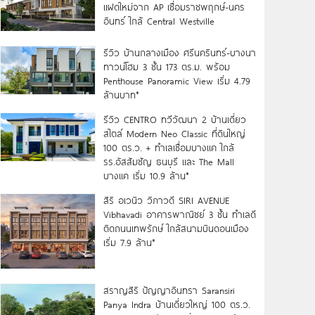
แฝดใหม่จาก AP เชื่อมราชพฤกษ์-นคร
อินทร์ ใกล้ Central Westville
รีวิว บ้านกลางเมือง ศรีนครินทร์-บางนา
ทาวน์โฮม 3 ชั้น 173 ตร.ม. พร้อม
Penthouse Panoramic View เริ่ม 4.79
ล้านบาท*
รีวิว CENTRO ทวีวัฒนา 2 บ้านเดี่ยว
สไตล์ Modern Neo Classic ที่ดินใหญ่
100 ตร.ว. + ทำเลเชื่อมบางแค ใกล้
รร.อัสสัมชัญ ธนบุรี และ The Mall
บางแค เริ่ม 10.9 ล้าน*
สิริ อเวนิว วิภาวดี SIRI AVENUE
Vibhavadi อาคารพาณิชย์ 3 ชั้น ทำเลดี
ติดถนนเทพรักษ์ ใกล้สนามบินดอนเมือง
เริ่ม 7.9 ล้าน*
สราญสิริ ปัญญาอินทรา Saransiri
Panya Indra บ้านเดี่ยวใหญ่ 100 ตร.ว.