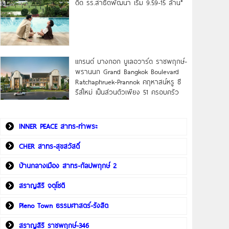
ดิด รร.สาธิตพัฒนา เริ่ม 9.59-15 ล้าน*
แกรนด์ บางกอก บูเลอวาร์ด ราชพฤกษ์-
พรานนก Grand Bangkok Boulevard
Ratchaphruek-Prannok คฤหาสน์หรู ซี
รีส์ใหม่ เป็นส่วนตัวเพียง 51 ครอบครัว
INNER PEACE สาทร-ท่าพระ
CHER สาทร-สุขสวัสดิ์
บ้านกลางเมือง สาทร-กัลปพฤกษ์ 2
สราญสิริ จตุโชติ
Pleno Town ธรรมศาสตร์-รังสิต
สราญสิริ ราชพฤกษ์-346