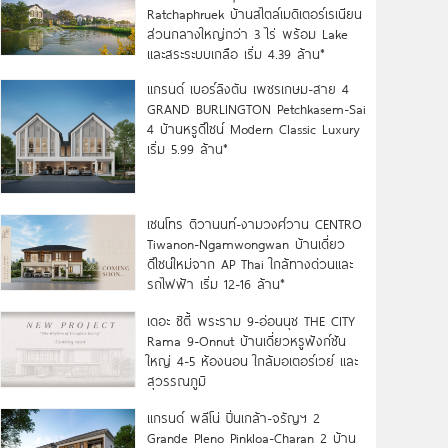
Ratchaphruek บ้านสไตล์เมดิเตอร์เรเนียน
ส่วนกลางใหญ่กว่า 3 ไร่ พร้อม Lake
และสระระบบเกลือ เริ่ม 4.39 ล้าน*
แกรนด์ เบอร์ลิงตัน เพชรเกษม-สาย 4
GRAND BURLINGTON Petchkasem-Sai
4 บ้านหรูดีไซน์ Modern Classic Luxury
เริ่ม 5.99 ล้าน*
เซนโทร ติวานนท์-งามวงศ์วาน CENTRO
Tiwanon-Ngamwongwan บ้านเดี่ยว
ดีไซน์ใหม่จาก AP Thai ใกล้ทางด่วนและ
รถไฟฟ้า เริ่ม 12-16 ล้าน*
เดอะ ซิตี้ พระราม 9-อ่อนนุช THE CITY
Rama 9-Onnut บ้านเดี่ยวหรูฟังก์ชัน
ใหญ่ 4-5 ห้องนอน ใกล้มอเตอร์เวย์ และ
สุวรรณภูมิ
แกรนด์ พลีโน่ ปิ่นเกล้า-จรัญฯ 2
Grande Pleno Pinkloa-Charan 2 บ้าน