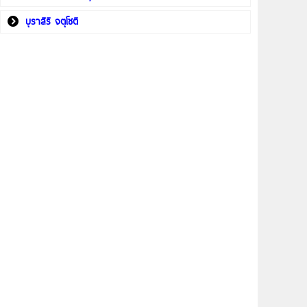
บุราสิริ จตุโชติ