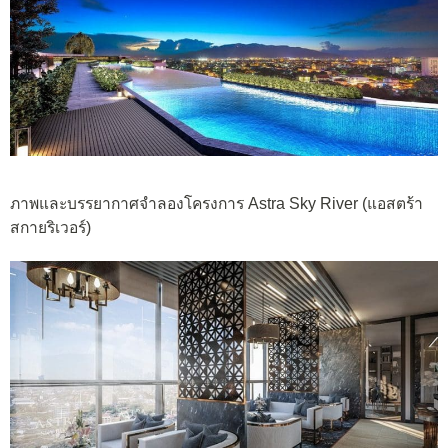
ภาพและบรรยากาศจำลองโครงการ Astra Sky River (แอสตร้า
สกายริเวอร์)