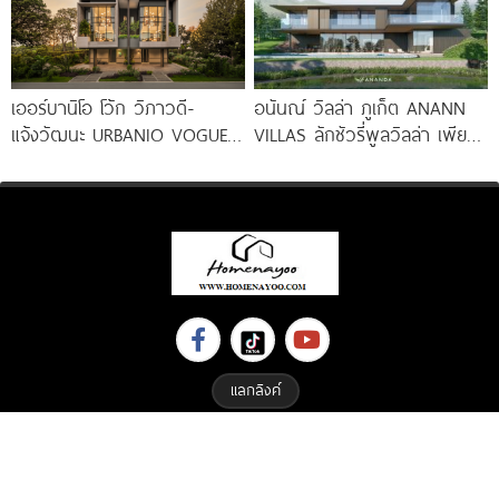
เออร์บานิโอ โว้ก วิภาวดี-
อนันณ์ วิลล่า ภูเก็ต ANANN
แจ้งวัฒนะ URBANIO VOGUE
VILLAS ลักชัวรี่พูลวิลล่า เพียง
Vibhavadi-Chaengwattana
12 หลัง ใจกลาง
วิลล่าหรูพร้อมลิฟต์ บนทำเล
ใจกลางแจ้งวัฒนะ เริ่ม 13.99
แลกลิงค์