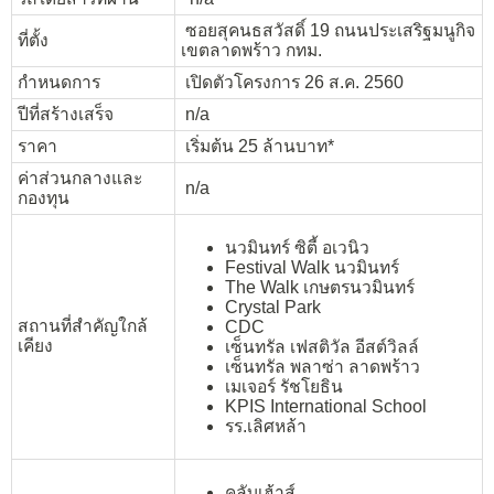
ซอยสุคนธสวัสดิ์ 19 ถนนประเสริฐมนูกิจ
ที่ตั้ง
เขตลาดพร้าว กทม.
กำหนดการ
เปิดตัวโครงการ 26 ส.ค. 2560
ปีที่สร้างเสร็จ
n/a
ราคา
เริ่มต้น 25 ล้านบาท*
ค่าส่วนกลางและ
n/a
กองทุน
นวมินทร์ ซิตี้ อเวนิว
Festival Walk นวมินทร์
The Walk เกษตรนวมินทร์
Crystal Park
สถานที่สำคัญใกล้
CDC
เคียง
เซ็นทรัล เฟสติวัล อีสต์วิลล์
เซ็นทรัล พลาซ่า ลาดพร้าว
เมเจอร์ รัชโยธิน
KPIS International School
รร.เลิศหล้า
คลับเฮ้าส์