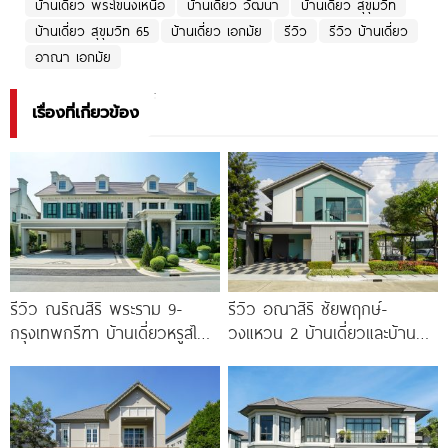
บ้านเดี่ยว พระโขนงเหนือ
บ้านเดี่ยว วัฒนา
บ้านเดี่ยว สุขุมวิท
บ้านเดี่ยว สุขุมวิท 65
บ้านเดี่ยว เอกมัย
รีวิว
รีวิว บ้านเดี่ยว
อาณา เอกมัย
เรื่องที่เกี่ยวข้อง
รีวิว ณริณสิริ พระราม 9-
รีวิว อณาสิริ ชัยพฤกษ์-
กรุงเทพกรีฑา บ้านเดี่ยวหรูสไตล์
วงแหวน 2 บ้านเดี่ยวและบ้าน
Georgian Revival มี
แฝดดีไซน์ Lagom ติดถนนถนน
Clubhouse วิวทะเลสาบ
บางกรวย-ไทรน้อย เริ่ม 4.59
ล้าน*