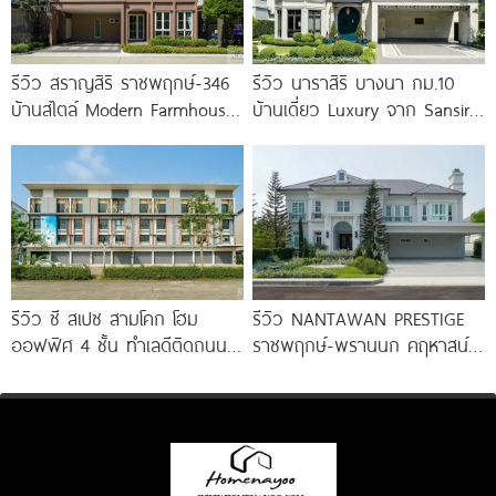
รีวิว สราญสิริ ราชพฤกษ์-346
รีวิว นาราสิริ บางนา กม.10
บ้านสไตล์ Modern Farmhouse​
บ้านเดี่ยว Luxury จาก Sansiri
ติดถนนใหญ่ราชพฤกษ์ (ตัดใหม่)​
เพียง 56
เริ่ม 5.99
รีวิว ซี สเปซ สามโคก โฮม
รีวิว NANTAWAN PRESTIGE
ออฟฟิศ 4 ชั้น ทำเลดีติดถนน
ราชพฤกษ์-พรานนก คฤหาสน์
ใหญ่ ใกล้ Makro
หรู French Chateau จาก LH
เริ่ม