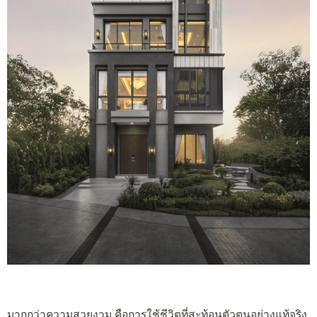
มากกว่าความสวยงาม คือการใช้ชีวิตที่สะท้อนตัวตนอย่างแท้จริง