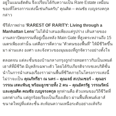
อยู่ในแมนฮัตตัน จึงเปรียบได้กับความเป็น Rare Estate เหมือน
ของที่โครงการแห่งนี้เช่นกันครับ” คุณคิด – คณชัย เบญจรงคกุล
กล่าว
ซีรีส์ภาพถ่าย
‘RAREST OF RARITY: Living through a
Manhattan Lens’
ไม่ได้นำเสนอเพียงแค่รูปร่าง เส้นสายของ
งานสถาปัตยกรรมที่อยู่เบื้องหลัง Main Gate ที่สูงตระหง่านถึง 15
เมตรเพียงเท่านั้น แต่คือการตีความ “ตัวตนของพื้นที่” ให้มีชีวิตขึ้น
มา ผ่านแสง องศา และจังหวะของมุมมองที่ถูกจัดวางอย่างตั้งใจ
ตลอดจน แต่ละชั้นของบ้านกลางกรุงถูกถ่ายทอดราวกับเป็นเพนต์
เฮาส์ที่มีชีวิต มีบุคลิกเฉพาะตัว โดยได้รับเกียรติจากเซเลบริตีชั้น
นำในการนำเสนอเรื่องราวผ่านพื้นที่ชีวิตภายในโครงการแห่งนี้
ไม่ว่าจะเป็น
คุณภัทรียา ณ นคร – คุณเจย์ สเปนเซอร์ – คุณอร
วรรณ เสตะพันธุ พร้อมลูกชายทั้ง 2 คน – คุณอัครรัฐ วรรณรัตน์
และคุณคิด คณชัย เบญจรงคกุล
ทุกท่านคือ ตัวแทนของวิถีชีวิตที่
แตกต่างกัน แต่ถูกร้อยเรียงเป็นเรื่องเดียว ผ่านพื้นที่เพนต์เฮาส์
ขนาดใหญ่ที่แต่ละชั้น สะท้อนความเหนือระดับอย่างแท้จริง