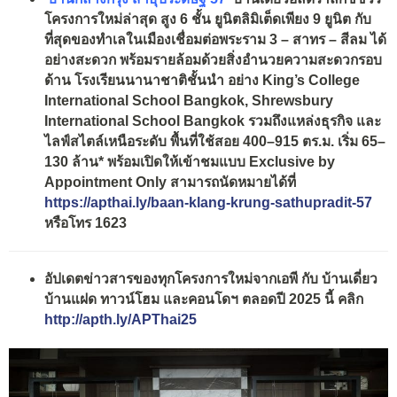
โครงการใหม่ล่าสุด สูง
6
ชั้น
ยูนิตลิมิเต็ดเพียง
9
ยูนิต กับ
ที่สุดของทำเลในเมืองเชื่อมต่อพระราม
3
– สาทร – สีลม ได้
อย่างสะดวก พร้อมรายล้อมด้วยสิ่งอำนวยความสะดวกรอบ
ด้าน โรงเรียนนานาชาติชั้นนำ อย่าง
King’s College
International School Bangkok, Shrewsbury
International School Bangkok
รวมถึงแหล่งธุรกิจ และ
ไลฟ์สไตล์เหนือระดับ พื้นที่ใช้สอย
400
–
915
ตร.ม. เริ่ม
65
–
130
ล้าน* พร้อมเปิดให้เข้าชมแบบ
Exclusive
by
Appointment Only
สามารถนัดหมายได้ที่
https://apthai.ly/baan-klang-krung-sathupradit-
57
หรือโทร
1623
อัปเดตข่าวสารของทุกโครงการใหม่จากเอพี กับ บ้านเดี่ยว
บ้านแฝด ทาวน์โฮม และคอนโดฯ ตลอดปี
2025
นี้ คลิก
http://apth.ly/APThai25