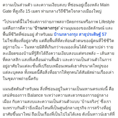
ความเป็นส่วนตัว และความเงียบสงบ ที่ซ่อนอยู่เบื้องหลัง Main
Gate ที่สูงถึง 15 เมตร ท่ามกลางวิถีชีวิตใจกลางเมืองใหญ่
“โปรเจกต์นี้ไม่ใช่แค่การถ่ายภาพสถาปัตยกรรมหรือภาพ Lifestyle
แต่คือการตีความ
‘บ้านกลางกรุง’
ผ่านมุมมองของอัตลักษณ์ และ
พื้นที่ชีวิตที่ซ่อนอยู่ สำหรับผม
บ้านกลางกรุง สาธุประดิษฐ์ 57
ไม่ใช่เพียงที่อยู่อาศัย แต่คือพื้นที่ที่สะท้อนตัวตนของผู้คนที่ใช้ชีวิต
อยู่ภายใน – ในหลายมิติที่เกินกว่าจะมองเห็นได้ด้วยตาเปล่า ราย
ละเอียดของบ้านที่รู้สึกได้ถึงความเงียบสงบแต่ทรงพลัง – เส้นสาย
ที่คลาสสิก แสงที่เคลื่อนผ่านพื้นผิว และความเป็นส่วนตัวในการ
อยู่อาศัยในแต่ละชั้นที่เปรียบเหมือนเพนต์เฮาส์ขนาดใหญ่ของ
แต่ละบุคคล
ทั้งหมดนี้คือสิ่งที่อยากให้ทุกคนได้สัมผัสผ่านเรื่องเล่า
ในชุดภาพถ่ายนี้ครับ
แมนฮัตตันสำหรับผม สิ่งที่ซ่อนอยู่ในความเป็นมหานครแห่งนี้ คือ
เสน่ห์ของการ Balance ระหว่างความสะดวกของการอยู่กลาง
เมือง กับความสงบและความเป็นส่วนตัวแบบ ‘บ้านจริงๆ’ ซึ่งเรา
จะทราบกันดีว่า
ยิ่งเมืองไหนที่เป็นศูนย์กลางธุรกิจ การสร้างที่อยู่
อาศัยขึ้นมาใหม่ ถือเป็นเรื่องที่เป็นไปไม่ได้เลย ดังนั้น
ทาวน์เฮาส์ที่