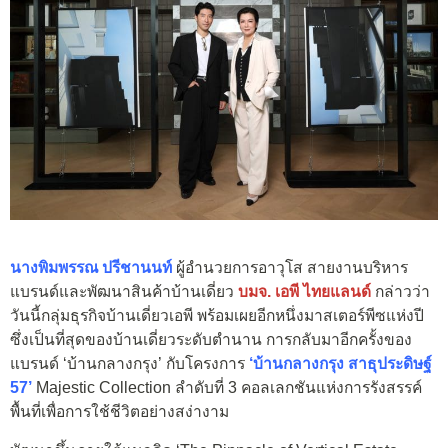
นางพิมพรรณ ปรีชานนท์
ผู้อำนวยการอาวุโส สายงานบริหาร
แบรนด์และพัฒนาสินค้าบ้านเดี่ยว
บมจ. เอพี ไทยแลนด์
กล่าวว่า
วันนี้กลุ่มธุรกิจบ้านเดี่ยวเอพี พร้อมเผยอีกหนึ่งมาสเตอร์พีซแห่งปี
ซึ่งเป็นที่สุดของบ้านเดี่ยวระดับตำนาน การกลับมาอีกครั้งของ
แบรนด์ ‘บ้านกลางกรุง’ กับโครงการ
‘บ้านกลางกรุง สาธุประดิษฐ์
57’
Majestic Collection ลำดับที่ 3 คอลเลกชันแห่งการรังสรรค์
พื้นที่เพื่อการใช้ชีวิตอย่างสง่างาม