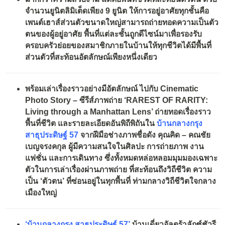
จำนวนยูนิตลิมิเต็ดเพียง
9
ยูนิต
ให้การอยู่อาศัยทุกชั้นคือ
เพนต์เฮาส์ส่วนตัวขนาดใหญ่สามารถถ่ายทอดความเป็นตัว
ตนของ
ผู้อยู่อาศัย พื้นที่แต่ละชั้นถูกดีไซน์มาเพื่อรองรับ
ครอบครัวย่อยของสมาชิกภายในบ้าน
ให้ทุกชีวิตได้มีพื้นที่
ส่วนตัวที่สะท้อนอัตลักษณ์เพียงหนึ่งเดียว
พร้อมเล่าเรื่องราวอย่างมีอัตลักษณ์ ไปกับ
Cinematic
Photo Story –
ซีรีส์ภาพถ่าย
‘RAREST OF RARITY:
Living through a Manhattan Lens’
ถ่ายทอดเรื่องราว
พื้นที่ชีวิต และรายละเอียดอันพิถีพิถันใน
บ้านกลางกรุง
สาธุประดิษฐ์
57
จากฝีมือช่างภาพชื่อดัง
คุณคิด –
คณชัย
เบญจรงคกุล ผู้มีความสนใจในศิลปะ การถ่ายภาพ งาน
แฟชั่น และการเดินทาง ซึ่งทั้งหมดหล่อหลอมมุมมองเฉพาะ
ตัวในการเล่าเรื่องผ่านภาพถ่าย ที่สะท้อนถึงวิถีชีวิต ความ
เป็น ‘ตัวตน’ ที่ซ่อนอยู่ในทุกพื้นที่ ท่ามกลางวิถีชีวิตใจกลาง
เมืองใหญ่
‘
บ้านกลางกรุง สาธุประดิษฐ์
57
’
บ้านเดี่ยวอัลตร้าลักซ์ชัวรี