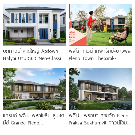
ติดถนนใหญ่กัลปพฤกษ์ เชื่อมต่อ
บ้านเดี่ยว New Design ใกล้
สาทร เพียง
ถนนสุขุมวิท และรถไฟฟ้า 2
อภิทาวน์ หาดใหญ่ Apitown
พลีโน่ ทาวน์ เทพารักษ์-บางพลี
Hatyai บ้านเดี่ยว Neo-Classic
Pleno Town Theparak-
ติดถนนลพบุรีราเมศร์ ใกล้
Bangphli ทาวน์โฮมและบ้านแฝด
ม.หาดใหญ่ 10
ใหม่จาก AP เริ่ม 1.xx
แกรนด์ พลีโน่ พหลโยธิน-ธูปะเต
พลีโน่ แพรกษา-สุขุมวิท Pleno
มีย์ Grande Pleno
Praksa-Sukhumvit ทาวน์โฮม
Phaholyothin-Dhupateme
และบ้านแฝดใหม่ ติดถนนสุขุมวิท