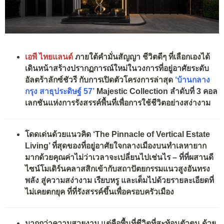
เอพี ไทยแลนด์
ภายใต้คำมั่นสัญญา ชีวิตดีๆ ที่เลือกเองได้
เดินหน้าสร้างปรากฏการณ์ใหม่
ในวงการที่อยู่อาศัยระดับ
อัลตร้าลักซ์ชัวรี กับการเปิดตัวโครงการล่าสุด
‘
บ้านกลาง
กรุง
สาธุประดิษฐ์
57’
Majestic Collection
ลำดับที่
3
คอล
เลกชันแห่งการรังสรรค์พื้นที่เพื่อการ
ใช้ชีวิตอย่างสง่างาม
โดดเด่นด้วยแนวคิด
‘The Pinnacle of Vertical Estate
Living’
ที่สุดของที่อยู่อาศัยใจกลางเมืองบนทำเลหายาก
มากด้วยคุณค่าไม่ว่าเวลาจะเปลี่ยนไปเช่นไร – ที่ที่ผสานดี
ไซน์โมเดิร์นคลาสสิกเข้ากับสถาปัตยกรรมแนวสูงอันทรง
พลัง สู่ความสง่างาม เรียบหรู และเต็มไปด้วยรายละเอียดที่
ไม่เคยตกยุค ที่ที่รังสรรค์ขึ้นเพื่อครอบครัวเมือง
มากกว่าความสวยงาม แต่คือพื้นที่ชีวิตที่สะท้อนตัวตน ด้วย