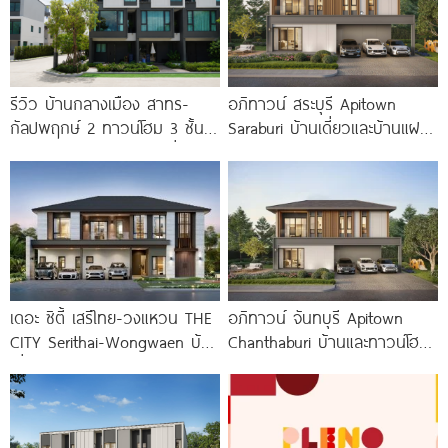
รีวิว บ้านกลางเมือง สาทร-
อภิทาวน์ สระบุรี Apitown
กัลปพฤกษ์ 2 ทาวน์โฮม 3 ชั้น
Saraburi บ้านเดี่ยวและบ้านแฝด
ติดถนนใหญ่กัลปพฤกษ์ เชื่อมต่อ
ฟังก์ชันใหญ่ ทำเลติดถนน
สาทร เพียง
พหลโยธิน ใกล้ Big C
เดอะ ซิตี้ เสรีไทย-วงแหวน THE
อภิทาวน์ จันทบุรี Apitown
CITY Serithai-Wongwaen บ้าน
Chanthaburi บ้านและทาวน์โฮม
เดี่ยวหรู ดีไซน์ใหม่ จาก AP
ซีรีส์ใหม่ พร้อม Clubhouse และ
Fitness 24