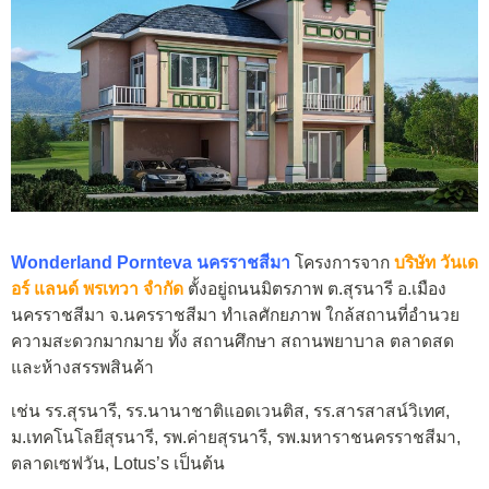
Wonderland Pornteva นครราชสีมา
โครงการจาก
บริษัท วันเด
อร์ แลนด์ พรเทวา จำกัด
ตั้งอยู่ถนนมิตรภาพ ต.สุรนารี อ.เมือง
นครราชสีมา จ.นครราชสีมา ทำเลศักยภาพ ใกล้สถานที่อำนวย
ความสะดวกมากมาย ทั้ง สถานศึกษา สถานพยาบาล ตลาดสด
และห้างสรรพสินค้า
เช่น รร.สุรนารี, รร.นานาชาติแอดเวนติส, รร.สารสาสน์วิเทศ,
ม.เทคโนโลยีสุรนารี, รพ.ค่ายสุรนารี, รพ.มหาราชนครราชสีมา,
ตลาดเซฟวัน, Lotus’s เป็นต้น