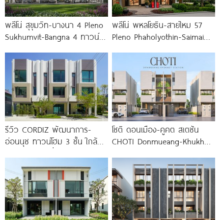
พลีโน่ สุขุมวิท-บางนา 4 Pleno
พลีโน่ พหลโยธิน-สายไหม 57
Sukhumvit-Bangna 4 ทาวน์
Pleno Phaholyothin-Saimai
โฮมและบ้านรูปแบบใหม่ ใกล้
57 พรีเมียมทาวน์โฮมโครงการ
MEGA บางนา
ใหม่จาก AP ทำเลใจกลาง
สายไหม ใกล้
รีวิว CORDIZ พัฒนาการ-
โชติ ดอนเมือง-คูคต สเตชัน
อ่อนนุช ทาวน์โฮม 3 ชั้น ใกล้
CHOTI Donmueang-Khukhot
BTS อ่อนนุช เชื่อมต่อเอกมัย-
Station
ทองหล่อ