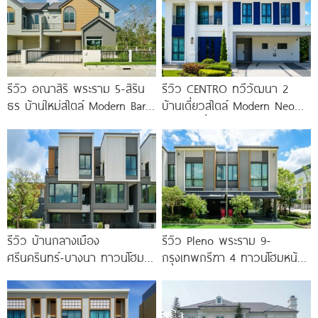
รีวิว อณาสิริ พระราม 5-สิริน
รีวิว CENTRO ทวีวัฒนา 2
ธร บ้านใหม่สไตล์ Modern Barn
บ้านเดี่ยวสไตล์ Modern Neo
House ใกล้ทางด่วนศรีรัช
Classic ที่ดินใหญ่ 100
รีวิว บ้านกลางเมือง
รีวิว Pleno พระราม 9-
ศรีนครินทร์-บางนา ทาวน์โฮม 3
กรุงเทพกรีฑา 4 ทาวน์โฮมหน้า
ชั้น 173 ตร.ม. พร้อม
กว้าง New Series สุด
Penthouse
Premium