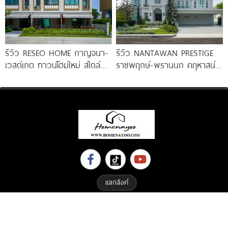
รีวิว RESEO HOME กาญจนา-
รีวิว NANTAWAN PRESTIGE
เวสต์เกต ทาวน์โฮมใหม่ สไตล์
ราชพฤกษ์-พรานนก คฤหาสน์
Fusion Japanese พร้อมชั้น
หรู French Chateau จาก LH
ลอย* ทำเลดี
เริ่ม
แลกลิงค์