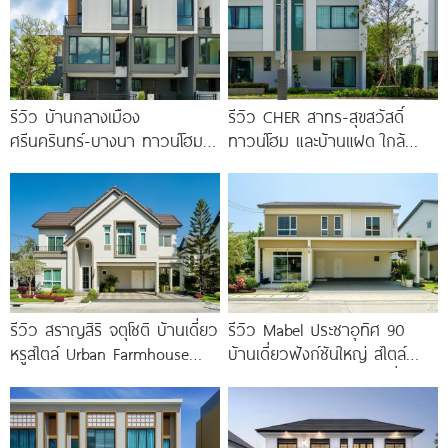
รีวิว บ้านกลางเมือง
รีวิว CHER สาทร-สุขสวัสดิ์
ศรีนครินทร์-บางนา ทาวน์โฮม 3
ทาวน์โฮม และบ้านแฝด ใกล้
ชั้น 173 ตร.ม. พร้อม
ทางด่วน และรถไฟฟ้าสายสีม่วง
Penthouse
ใต้ สถานีแยกประชาอุทิศ เริ่ม
3.59
รีวิว สราญสิริ จตุโชติ บ้านเดี่ยว
รีวิว Mabel ประชาอุทิศ 90
หรูสไตล์ Urban Farmhouse​
บ้านเดี่ยวฟังก์ชันใหญ่ สไตล์
ส่วนกลางใหญ่วิวทะเลสาบ ใกล้
Minimal Japandi ทำเลดีเชื่อม
ทางด่วนจตุโชติ เริ่ม 8.59
ต่อพระราม 3-สาทร