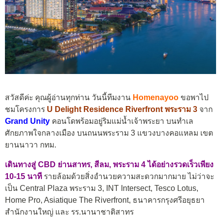
สวัสดีค่ะ คุณผู้อ่านทุกท่าน วันนี้ทีมงาน
Homenayoo
ขอพาไป
ชมโครงการ
U Delight Residence Riverfront พระราม 3
จาก
Grand Unity
คอนโดพร้อมอยู่ริมแม่น้ำเจ้าพระยา บนทำเล
ศักยภาพใจกลางเมือง บนถนนพระราม 3 แขวงบางคอแหลม เขต
ยานนาวา กทม.
เดินทางสู่ CBD ย่านสาทร, สีลม, พระราม 4 ได้อย่างรวดเร็วเพียง
10-15 นาที
รายล้อมด้วยสิ่งอำนวยความสะดวกมากมาย ไม่ว่าจะ
เป็น Central Plaza พระราม 3, INT Intersect, Tesco Lotus,
Home Pro, Asiatique The Riverfront, ธนาคารกรุงศรีอยุธยา
สำนักงานใหญ่ และ รร.นานาชาติสาทร