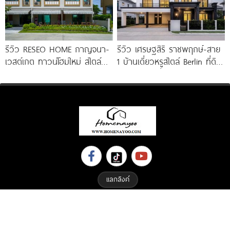
รีวิว RESEO HOME กาญจนา-
รีวิว เศรษฐสิริ ราชพฤกษ์-สาย
เวสต์เกต ทาวน์โฮมใหม่ สไตล์
1 บ้านเดี่ยวหรูสไตล์ Berlin ที่ดิน
Fusion Japanese พร้อมชั้น
100 ตร.ว. เริ่ม
ลอย* ทำเลดี
แลกลิงค์